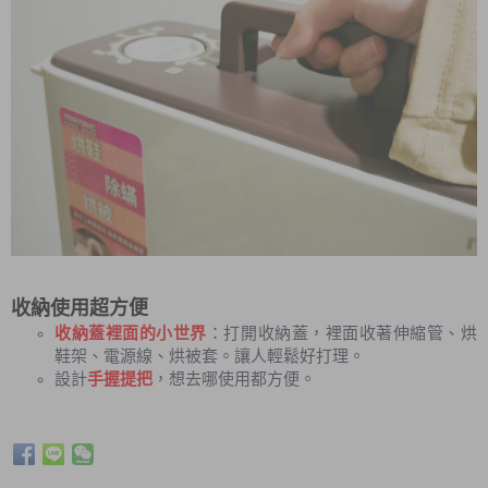
收納使用超方便
收納蓋裡面的小世界
：打開收納蓋，裡面收著伸縮管、烘
鞋架、電源線、烘被套。讓人輕鬆好打理。
設計
手握提把
，想去哪使用都方便。