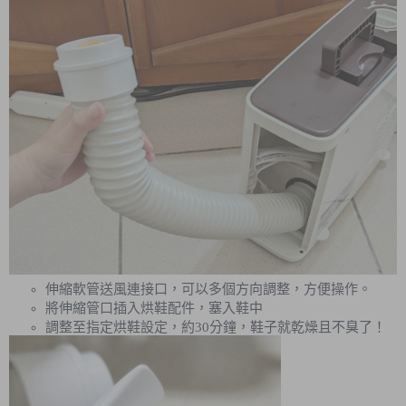
伸縮軟管送風連接口，可以多個方向調整，方便操作。
將伸縮管口插入烘鞋配件，塞入鞋中
調整至指定烘鞋設定，約30分鐘，鞋子就乾燥且不臭了！