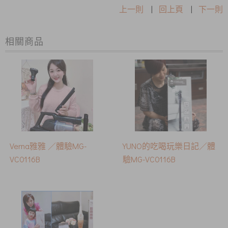
上一則
|
回上頁
|
下一則
相關商品
Verna雅雅 ／體驗MG-
YUNO的吃喝玩樂日記／體
VC0116B
驗MG-VC0116B