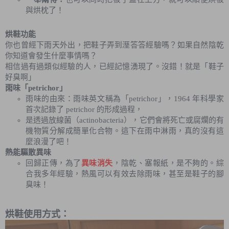
與烘枕了！
烘鞋功能
你也曾經下雨天外出，把鞋子弄到溼答答經驗嗎？如果自然陰乾
你知道會發生什麼事情嗎？
相信過有過類似經驗的人，已經記憶湧現了。沒錯！就是「鞋子
好臭啊」
雨味「petrichor」
雨味的由來：雨味英文稱為「petrichor」，1964 年科學家
首次記錄了 petrichor 的形成過程，
是透過放線菌（actinobacteria），它們會將死亡或腐爛的有
機物質分解成簡單化合物。
這下在雨中淋雨，真的沒有這
麼浪漫了吧！
熱能驅散異味
回歸正傳，為了
異味消失
，陰乾、塞報紙，是不夠的。綜
合我多年經驗，熱風可以有效去除雨味，甚至是鞋子的腳
臭味！
烘鞋使用方式：