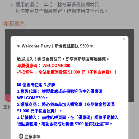
適用於羽毛、羊毛、棉被等多種被褥材質。
具備雙重安全保護裝置，確保使用安全可靠。
開箱影片
X
✨ Welcome Party｜新會員註冊送 $300 ✨
歡迎加入！完成會員註冊，即享有新朋友專屬優惠。
專屬優惠碼：
WELCOME300
折抵條件： 全站單筆消費滿 $1,000 元（不包含運費）！
✉︎
優惠碼使用 3 步驟
1.複製代碼： 複製此處或註冊歡迎信中的優惠碼
WELCOME300。
2.選購商品： 將心儀商品加入購物車（商品總金額須滿
拿出來你會看到
$1,000 元不包含運費）。
兩用布團乾燥機－主機
3.結帳輸入： 前往結帳頁面，在「
優惠碼
」欄位手動輸入
配件：伸縮管
後點選套用，確認金額成功折抵 $300 後再送出訂單。
配件：烘被套
配件：烘鞋架
⏱︎
注意事項