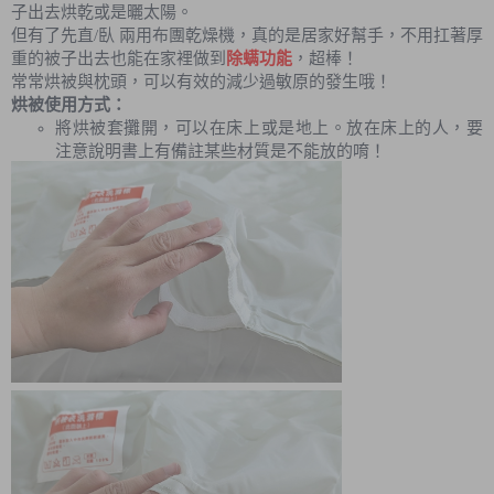
子出去烘乾或是曬太陽。
但有了先直/臥 兩用布團乾燥機，真的是居家好幫手，不用扛著厚
重的被子出去也能在家裡做到
除螨功能
，超棒！
常常烘被與枕頭，可以有效的減少過敏原的發生哦！
烘被使用方式：
將烘被套攤開，可以在床上或是地上。放在床上的人，要
注意說明書上有備註某些材質是不能放的唷！