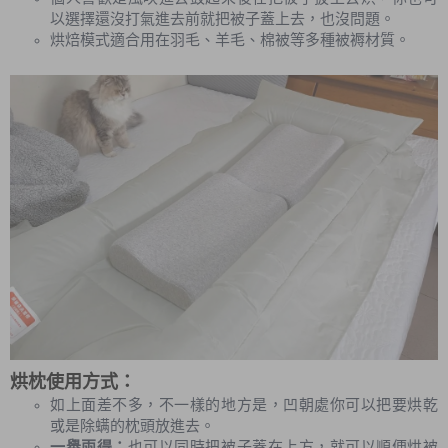
以選擇還沒打氣進去前就把被子蓋上去，也沒問題。
烘焙模式適合用在羽毛、羊毛、棉被等多種被褥材質。
烘枕使用方式：
如上面差不多，不一樣的地方是，凹朝處你可以把要烘乾
或是除螨的枕頭放進去。
一舉兩得：
也可以同時把被子蓋在上方，就可以順便烘被