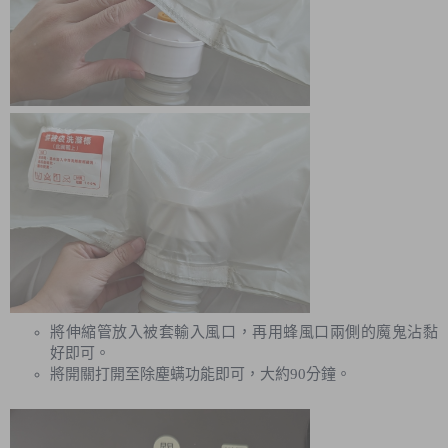
將伸縮管放入被套輸入風口，再用蜂風口兩側的魔鬼沾黏
好即可。
將開關打開至除塵螨功能即可，大約90分鐘。