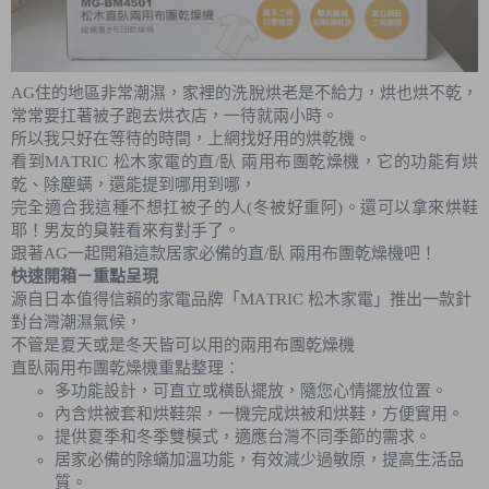
AG住的地區非常潮濕，家裡的洗脫烘老是不給力，烘也烘不乾，
常常要扛著被子跑去烘衣店，一待就兩小時。
所以我只好在等待的時間，上網找好用的烘乾機。
看到MATRIC 松木家電的直/臥 兩用布團乾燥機，它的功能有烘
乾、除塵螨，還能提到哪用到哪，
完全適合我這種不想扛被子的人(冬被好重阿)。還可以拿來烘鞋
耶！男友的臭鞋看來有對手了。
跟著AG一起開箱這款居家必備的直/臥 兩用布團乾燥機吧！
快速開箱－重點呈現
源自日本值得信賴的家電品牌「MATRIC 松木家電」推出一款針
對台灣潮濕氣候，
不管是夏天或是冬天皆可以用的兩用布團乾燥機
直臥兩用布團乾燥機重點整理：
多功能設計，可直立或橫臥擺放，隨您心情擺放位置。
內含烘被套和烘鞋架，一機完成烘被和烘鞋，方便實用。
提供夏季和冬季雙模式，適應台灣不同季節的需求。
居家必備的除蟎加溫功能，有效減少過敏原，提高生活品
質。