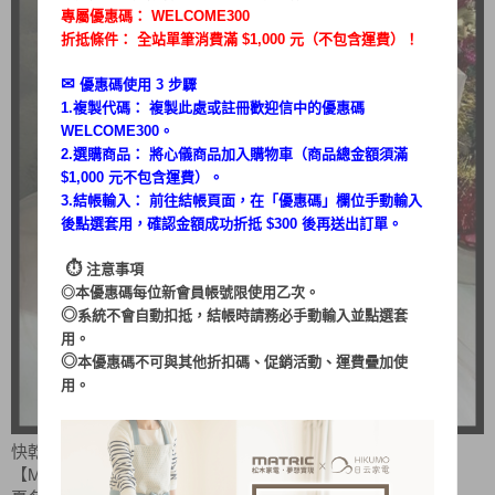
專屬優惠碼：
WELCOME300
折抵條件： 全站單筆消費滿 $1,000 元（不包含運費）！
✉︎
優惠碼使用 3 步驟
1.複製代碼： 複製此處或註冊歡迎信中的優惠碼
WELCOME300。
2.選購商品： 將心儀商品加入購物車（商品總金額須滿
$1,000 元不包含運費）。
3.結帳輸入： 前往結帳頁面，在「
優惠碼
」欄位手動輸入
後點選套用，確認金額成功折抵 $300 後再送出訂單。
⏱︎
注意事項
◎本優惠碼每位新會員帳號限使用乙次。
◎
系統不會自動扣抵，結帳時請務必手動輸入並點選套
用。
◎
本優惠碼不可與其他折扣碼、促銷活動、運費疊加使
用。
快乾神隊友、「居家必備」NO.1
【MATRIC 松木】 直/臥 兩用布團乾燥機