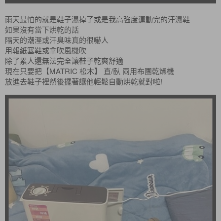
雨天最怕的就是鞋子濕掉了或是我高強度運動完的汗濕鞋
如果沒有當下烘乾的話
隔天的潮溼或汗臭味真的很嚇人
用報紙塞鞋或拿吹風機吹
除了累人還無法完全讓鞋子乾爽舒適
現在只要把【MATRIC 松木】 直/臥 兩用布團乾燥機
!
放進去鞋子裡然後擺著讓他輕鬆自動烘乾就對啦