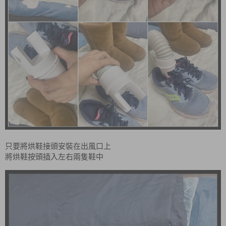
只要將烘鞋接頭安裝在出風口上
將烘鞋按頭插入左右兩隻鞋中