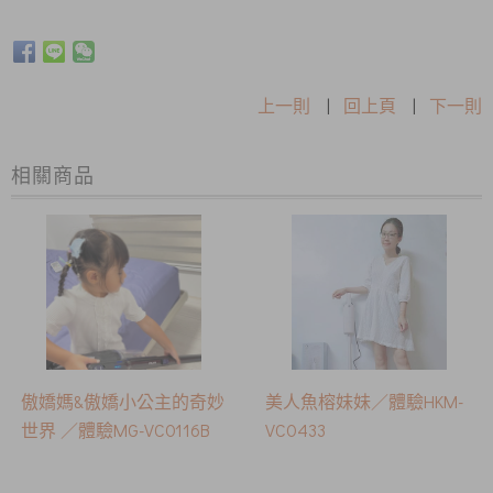
上一則
|
回上頁
|
下一則
相關商品
傲嬌媽&傲嬌小公主的奇妙
美人魚榕妹妹／體驗HKM-
世界 ／體驗MG-VC0116B
VC0433