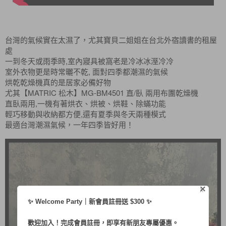
台灣的氣候實在太濕了，尤其寶貝二姐姐在台北外宿讀書的租屋
處
一到冬天或雨季時,室內寢具被窩老是冷冰冰溼冷冷
室外衣物更是時常曬不乾, 面對四季都潮濕的氣候
烘乾乾燥機真的是居家必備好物
尤其【MATRIC 松木】MG-BM4501 直/臥 兩用布團乾燥機
直臥兩用,一機有著烘衣、烘被、烘鞋、除蟎功能
輕巧移動與收納都方便,還有夏季與冬天兩種模式
最適台灣潮濕氣候，一年四季皆好用！
×
X
✨ Welcome Party｜新會員註冊送 $300 ✨
歡迎加入！完成會員註冊，即享有新朋友專屬優惠。