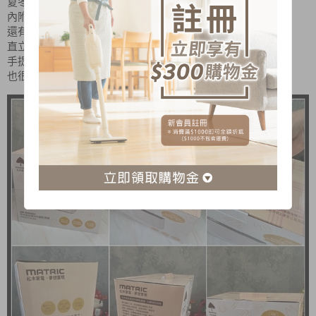
夏冬二季雙模式，四季使用皆適宜
內附 烘被套&烘鞋架,烘被/烘鞋一機搞定
還有除蹣加溫行程，有效減少過敏原
直立橫臥二用，依擺放位置隨心所欲
手提禮盒式包裝，除了居家自用好用
也很適合作為親朋好友入新居的伴手禮