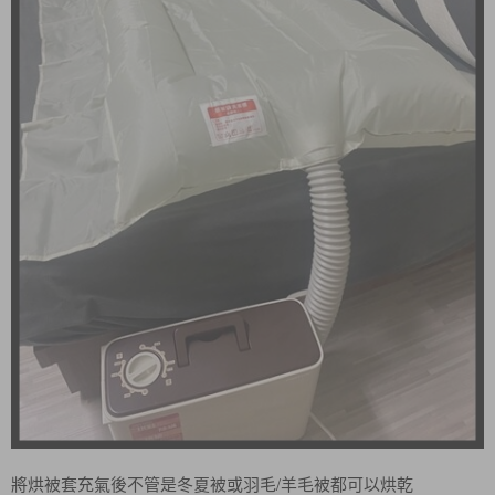
將烘被套充氣後不管是冬夏被或羽毛/羊毛被都可以烘乾