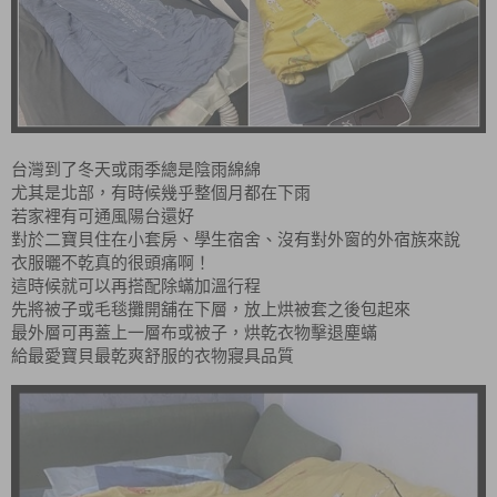
台灣到了冬天或雨季總是陰雨綿綿
尤其是北部，有時候幾乎整個月都在下雨
若家裡有可通風陽台還好
對於二寶貝住在小套房、學生宿舍、沒有對外窗的外宿族來說
衣服曬不乾真的很頭痛啊！
這時候就可以再搭配除蟎加溫行程
先將被子或毛毯攤開舖在下層，放上烘被套之後包起來
最外層可再蓋上一層布或被子，烘乾衣物擊退塵蟎
給最愛寶貝最乾爽舒服的衣物寢具品質