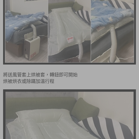
將送風管套上烘被套，轉鈕即可開始
烘被烘衣或除蹣加溫行程