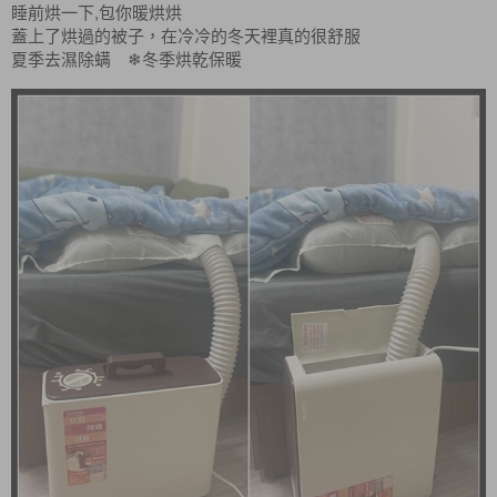
睡前烘一下,包你暖烘烘
蓋上了烘過的被子，在冷冷的冬天裡真的很舒服
夏季去濕除螨
❄
冬季烘乾保暖