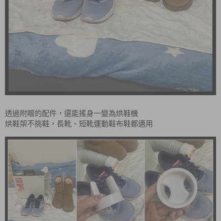
透過附贈的配件，還能搖身一變為烘鞋機
烘鞋架不挑鞋，長靴、短靴運動鞋布鞋都適用