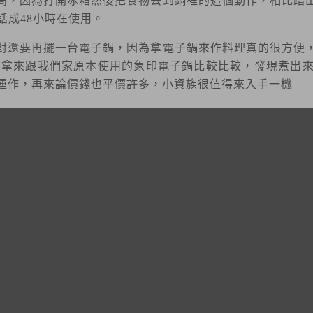
高，因為打開冰箱然後把食物丟到鍋裡的這個動作，相比踏
話成48小時在使用。
對還要再擺一台電子鍋，因為拿電子鍋來作料理真的很方便
鍋
拿來跟我們家原本使用的象印電子鍋比較比較，發現煮出
運作，再來論價錢也平價許多，小資族很值得來入手一機