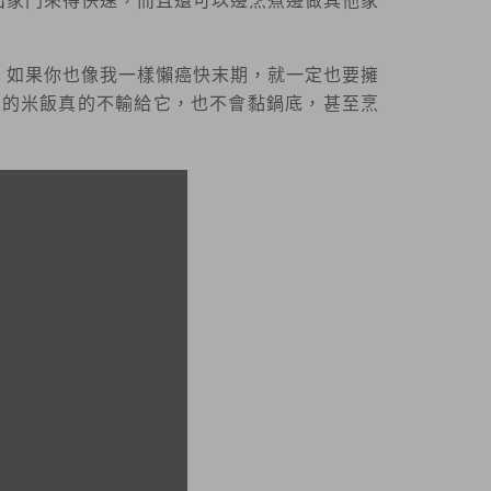
出家門來得快速，而且還可以邊烹煮邊做其他家
，如果你也像我一樣懶癌快末期，就一定也要擁
來的米飯真的不輸給它，也不會黏鍋底，甚至烹