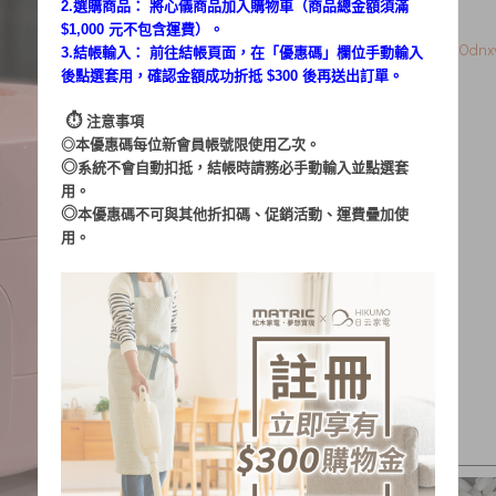
2.選購商品： 將心儀商品加入購物車（商品總金額須滿
素人體驗：金氏日常
$1,000 元不包含運費）。
文章出處：
https://reurl.cc/qOdnx
3.結帳輸入： 前往結帳頁面，在「
優惠碼
」欄位手動輸入
後點選套用，確認金額成功折抵 $300 後再送出訂單。
⏱︎
注意事項
◎本優惠碼每位新會員帳號限使用乙次。
◎
系統不會自動扣抵，結帳時請務必手動輸入並點選套
用。
◎
本優惠碼不可與其他折扣碼、促銷活動、運費疊加使
用。