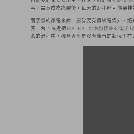
自從我們家安安出生，在家吃飯的頻率變得很
事，畢竟成為跪婦後，每天的24小時可能要神
而烹煮的家電來說，廚房要有傳統電鍋外，絕
有一台。最近把
MATRIC 松木粉樣甜心電子
煮的過程中，機台近乎是沒有雜音的狀況下在