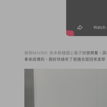
收到MATRIC 松木粉樣甜心電子鍋
很興奮，因
拿來送禮的，剛好快過年了很適合提回老家耶 