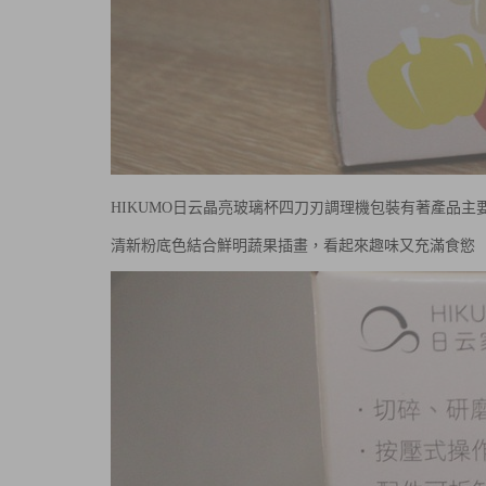
HIKUMO日云晶亮玻璃杯四刀刃調理機
包裝有著產品主
清新粉底色結合鮮明蔬果插畫，看起來趣味又充滿食慾