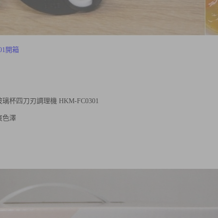
01開箱
璃杯四刀刃調理機 HKM-FC0301
Ad
爽色澤