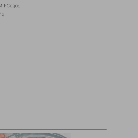
M-FC0301
Vlq