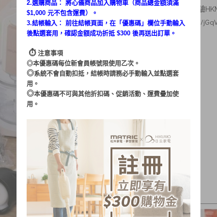
2.選購商品： 將心儀商品加入購物車（商品總金額須滿
素人體驗：
飯桶家族
／體驗
HK
$1,000 元不包含運費）。
文章出處：
https://reurl.cc/jGq
3.結帳輸入： 前往結帳頁面，在「
優惠碼
」欄位手動輸入
後點選套用，確認金額成功折抵 $300 後再送出訂單。
⏱︎
注意事項
◎本優惠碼每位新會員帳號限使用乙次。
◎
系統不會自動扣抵，結帳時請務必手動輸入並點選套
用。
◎
本優惠碼不可與其他折扣碼、促銷活動、運費疊加使
用。