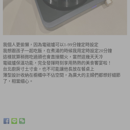
我個人更偷懶，因為電磁爐可以1-99分鐘定時設定
我想跟孩子一起吃飯，在煮湯的時候我用定時設定20分鐘
這樣就算稍微吃過頭也會直接關火，當然這幾天天冷
電磁爐保溫功能，完全發揮時刻享用熱熱的美食饗宴啦！
台北廚房寸土寸金，也不可能讓他長放在餐桌上
薄型設計收納在櫥櫃中不佔空間，為廣大的主婦們都想好細節
了，相當細心。