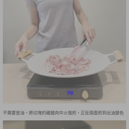
不需要放油，將切塊的雞腿肉中火慢煎，正反兩面煎到出油變色