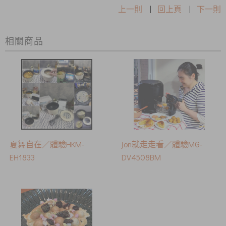
上一則
|
回上頁
|
下一則
相關商品
夏舞自在／體驗HKM-
jon就走走看／體驗MG-
EH1833
DV4508BM