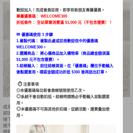
歡迎加入！完成會員註冊，即享有新朋友專屬優惠。
專屬優惠碼：
WELCOME300
折抵條件： 全站單筆消費滿 $1,000 元（不包含運費）！
✉︎
優惠碼使用 3 步驟
1.複製代碼： 複製此處或註冊歡迎信中的優惠碼
WELCOME300。
2.選購商品： 將心儀商品加入購物車（商品總金額須滿
$1,000 元不包含運費）。
3.結帳輸入： 前往結帳頁面，在「
優惠碼
」欄位手動輸入
後點選套用，確認金額成功折抵 $300 後再送出訂單。
⏱︎
注意事項
◎本優惠碼每位新會員帳號限使用乙次。
◎
系統不會自動扣抵，結帳時請務必手動輸入並點選套
用。
成為料理新手最害怕的是好不容易揮汗如雨的完成料理
◎
本優惠碼不可與其他折扣碼、促銷活動、運費疊加使
卻因秋冬後飯桌冷氣颼颼不減，讓熱菜瞬間變涼
用。
接下來準備迎接新年的火鍋
總不能讓吃飯圍爐的人走到廚房才能吃上熱菜
想起每個人家裡餐桌上備的電磁爐