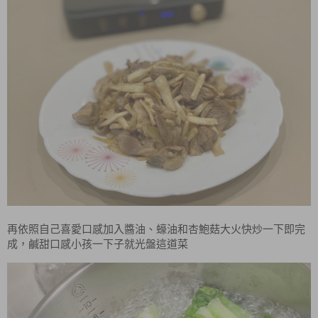
再依照自己喜愛口感加入醬油、蠔油和杏鮑菇大火快炒一下即完
成，鹹甜口感小孩一下子就光盤這道菜