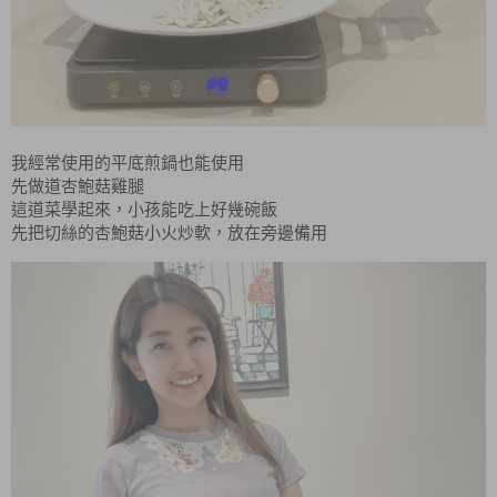
我經常使用的平底煎鍋也能使用
先做道杏鮑菇雞腿
這道菜學起來，小孩能吃上好幾碗飯
先把切絲的杏鮑菇小火炒軟，放在旁邊備用