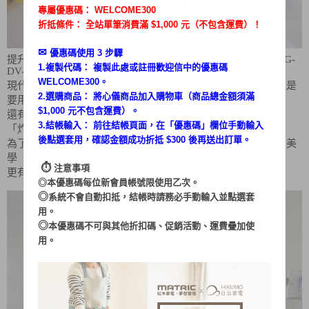
專屬優惠碼：
WELCOME300
折抵條件： 全站單筆消費滿 $1,000 元（不包含運費）！
✉︎
優惠碼使用 3 步驟
提升質感生活的鍋具【松木家電】料理魔方4.5L玻璃氣炸鍋MG-
1.複製代碼： 複製此處或註冊歡迎信中的優惠碼
DV4508BM
WELCOME300。
現代人追求健康飲食，料理會盡量的少油少鹽，但有些食物還是
2.選購商品： 將心儀商品加入購物車（商品總金額須滿
要用炸的才好吃
$1,000 元不包含運費）。
還有小朋友愛吃的雞塊、薯條...所以烹調方法還是少不了
3.結帳輸入： 前往結帳頁面，在「
優惠碼
」欄位手動輸入
「炸」！
後點選套用，確認金額成功折抵 $300 後再送出訂單。
為了兼顧美味與健康，所以有了氣炸鍋，為了提升生活及廚房美
學
⏱︎
注意事項
更有了這台實用與美觀兼具的玻璃氣炸鍋！
◎本優惠碼每位新會員帳號限使用乙次。
◎
系統不會自動扣抵，結帳時請務必手動輸入並點選套
用。
◎
本優惠碼不可與其他折扣碼、促銷活動、運費疊加使
用。