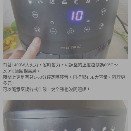
有著1400W大火力，省時省力，可調整的溫度控制為60°C～
200°C範圍相當廣，
時間上更是有著1-60分鐘定時裝置，再搭配4.5L大容量，料理更
多元，
可以隨意烹調各式佳餚，烤全雞也沒問題呢！