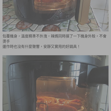
包覆機身，溫度精準不外洩，辣媽同時摸了一下機身外殻，不會
燙手
運作時也沒有什麼聲響，安靜又實用的好鍋具！