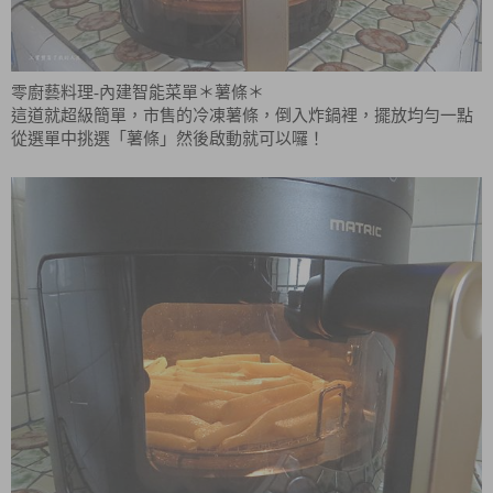
零廚藝料理-內建智能菜單＊薯條＊
這道就超級簡單，市售的冷凍薯條，倒入炸鍋裡，擺放均勻一點
從選單中挑選「薯條」然後啟動就可以囉！