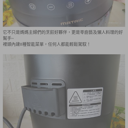
它不只是媽媽主婦們的烹飪好夥伴，更是零廚藝及懶人料理的好
幫手~
裡頭內建8種智能菜單，任何人都能輕鬆駕馭！