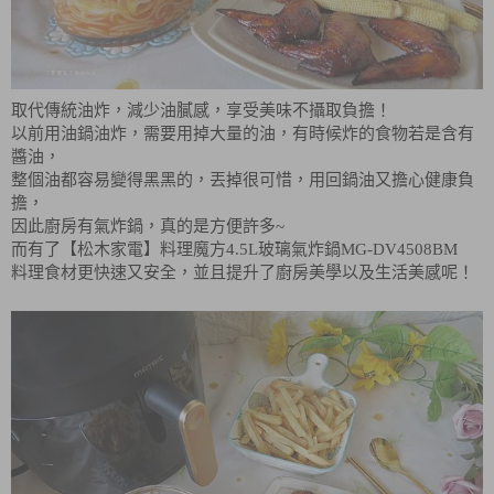
取代傳統油炸，減少油膩感，享受美味不攝取負擔！
以前用油鍋油炸，需要用掉大量的油，有時候炸的食物若是含有
醬油，
整個油都容易變得黑黑的，丟掉很可惜，用回鍋油又擔心健康負
擔，
因此廚房有氣炸鍋，真的是方便許多~
而有了【松木家電】料理魔方4.5L玻璃氣炸鍋MG-DV4508BM
料理食材更快速又安全，並且提升了廚房美學以及生活美感呢！