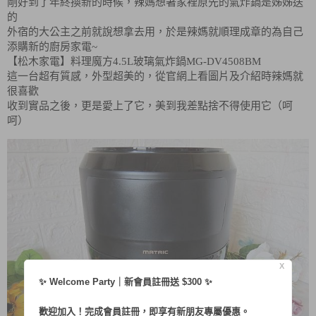
剛好到了年終換新的時候，辣媽想著家裡原先的氣炸鍋是姊姊送
的
外宿的大公主之前就說想拿去用，於是辣媽就順理成章的為自己
添購新的廚房家電~
【松木家電】料理魔方4.5L玻璃氣炸鍋MG-DV4508BM
這一台超有質感，外型超美的，從官網上看圖片及介紹時辣媽就
很喜歡
收到實品之後，更是愛上了它，美到我差點捨不得使用它（呵
呵）
X
✨ Welcome Party｜新會員註冊送 $300 ✨
歡迎加入！完成會員註冊，即享有新朋友專屬優惠。