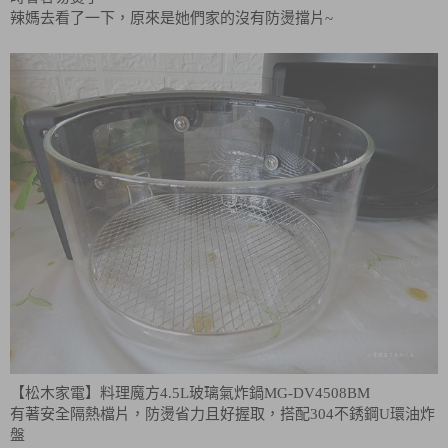
辣媽去看了一下，原來是她們家的沒有防燙擋片~
【松木家電】料理魔方4.5L玻璃氣炸鍋MG-DV4508BM
有著安全隔熱檔片，防燙省力且好握取，搭配304不銹鋼U環油炸
盤