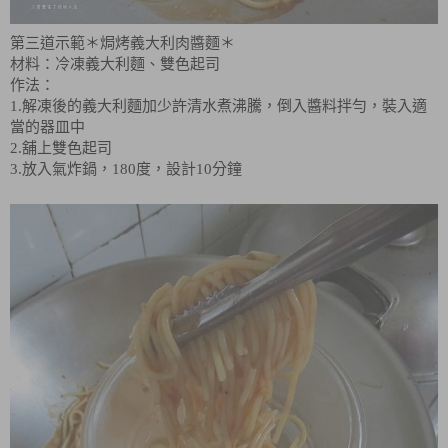
第三道示範＊焗烤義大利肉醬麵＊
材料：冷凍義大利麵、雙色起司
作法：
1.解凍後的義大利麵加少許清水煮沸騰，倒入醬料拌勻，裝入適
當的器皿中
2.舖上雙色起司
3.放入氣炸鍋，180度，設計10分鐘