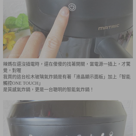
辣媽在還沒插電時，還在傻傻的找著開關，當電源一插上，才驚
覺，對喔
我買的這台松木玻璃氣炸鍋是有著「液晶顯示面板」加上「智能
觸控ONE TOUCH」
是質感氣炸鍋，更是一台聰明的智能氣炸鍋！