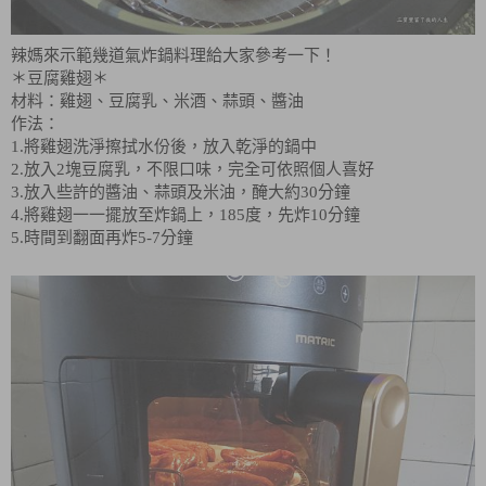
辣媽來示範幾道氣炸鍋料理給大家參考一下！
＊豆腐雞翅＊
材料：雞翅、豆腐乳、米酒、蒜頭、醬油
作法：
1.將雞翅洗淨擦拭水份後，放入乾淨的鍋中
2.放入2塊豆腐乳，不限口味，完全可依照個人喜好
3.放入些許的醬油、蒜頭及米油，醃大約30分鐘
4.將雞翅一一擺放至炸鍋上，185度，先炸10分鐘
5.時間到翻面再炸5-7分鐘