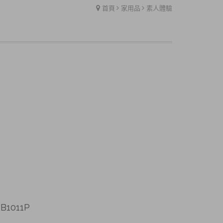
首頁
家用品
素人體驗
1011P