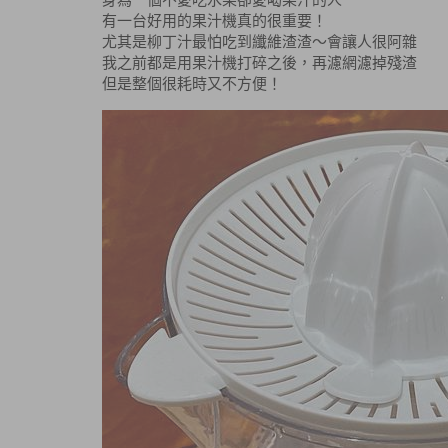
身為一個不愛吃水果卻愛喝果汁的人
有一台好用的果汁機真的很重要！
尤其是柳丁汁最怕吃到纖維渣渣～會讓人很阿雜
我之前都是用果汁機打碎之後，再濾網濾掉殘渣
但是整個很耗時又不方便！