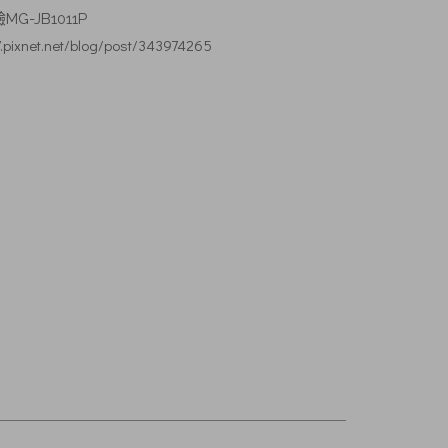
驗
MG-JB1011P
.pixnet.net/blog/post/343974265