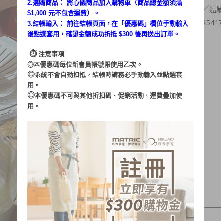
2.選購商品： 將心儀商品加入購物車（商品總金額須滿
素人體驗：
二寶不是惡寶
／體
$1,000 元不包含運費）。
：
文章出處
https://candy95417
3.結帳輸入： 前往結帳頁面，在「
優惠碼
」欄位手動輸入
後點選套用，確認金額成功折抵 $300 後再送出訂單。
⏱︎
注意事項
◎本優惠碼每位新會員帳號限使用乙次。
◎
系統不會自動扣抵，結帳時請務必手動輸入並點選套
用。
◎
本優惠碼不可與其他折扣碼、促銷活動、運費疊加使
用。