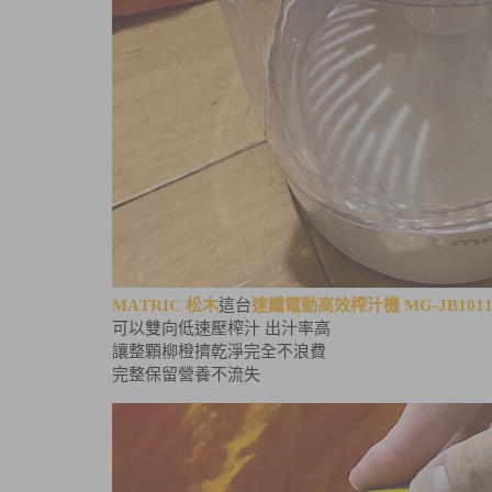
MATRIC
松木
這台
速纖電動高效榨汁機
MG-JB101
可以雙向低速壓榨汁
出汁率高
讓整顆柳橙擠乾淨完全不浪費
完整保留營養不流失