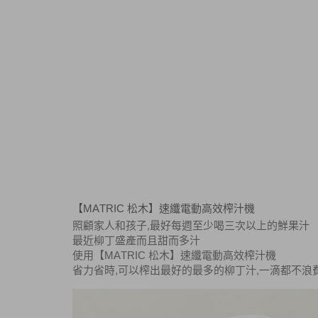
【
松木】速纖電動高效榨汁機
MATRIC
,
照顧家人和孩子
最好每週至少喝三次以上的鮮果汁
最近柳丁盛產而且甜而多汁
MATRIC
使用【
松木】速纖電動高效榨汁機
,
,
省力省時
可以榨出最好的最多的柳丁汁
一滴都不浪