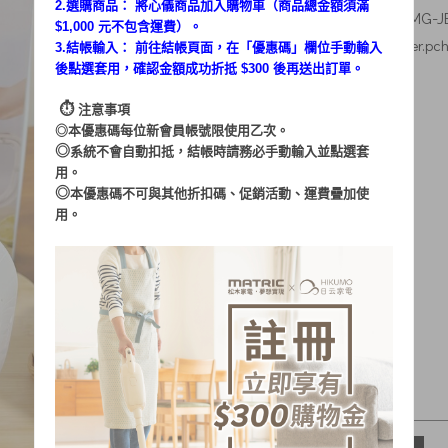
2.選購商品： 將心儀商品加入購物車（商品總金額須滿
素人體驗：
薰朵朵
／體驗
MG-J
$1,000 元不包含運費）。
：
文章出處
https://mypaper.pc
3.結帳輸入： 前往結帳頁面，在「
優惠碼
」欄位手動輸入
後點選套用，確認金額成功折抵 $300 後再送出訂單。
⏱︎
注意事項
◎本優惠碼每位新會員帳號限使用乙次。
◎
系統不會自動扣抵，結帳時請務必手動輸入並點選套
用。
◎
本優惠碼不可與其他折扣碼、促銷活動、運費疊加使
用。