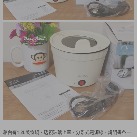
箱內有1.2L美食鍋、透視玻璃上蓋、分離式電源線、說明書各一