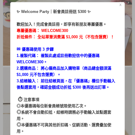
X
✨ Welcome Party｜新會員註冊送 $300 ✨
歡迎加入！完成會員註冊，即享有新朋友專屬優惠。
專屬優惠碼：
WELCOME300
折抵條件： 全站單筆消費滿 $1,000 元（不包含運費）！
✉︎
優惠碼使用 3 步驟
1.複製代碼： 複製此處或註冊歡迎信中的優惠碼
WELCOME300。
2.選購商品： 將心儀商品加入購物車（商品總金額須滿
$1,000 元不包含運費）。
3.結帳輸入： 前往結帳頁面，在「
優惠碼
」欄位手動輸入
後點選套用，確認金額成功折抵 $300 後再送出訂單。
⏱︎
注意事項
◎本優惠碼每位新會員帳號限使用乙次。
◎
系統不會自動扣抵，結帳時請務必手動輸入並點選套
用。
◎
本優惠碼不可與其他折扣碼、促銷活動、運費疊加使
用。