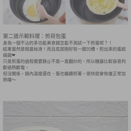
第二道示範料理：煎荷包蛋
身為一個不沾的多功能美食鍋怎能不測試一下煎蛋呢？！
結果當然是相當絲滑！而且底部剛好有一圈凹槽，煎出來的蛋超
級圓
❤
只是煎蛋的過程需要靜止不是一直翻炒的，所以機器比較容易判
斷過熱斷電，
但沒關係，鍋內溫度還在、蛋也繼續煎著，很快就會恢復正常加
熱囉～