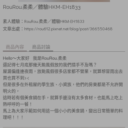
RouRou.柔柔／體驗HKM-EH1833
素人體驗：
RouRou.柔柔／體驗HKM-EH1833
文章出處：
https://rou612.pixnet.net/blog/post/366550468
商品內容
商品討論
Hello～大家好 我是RouRou.柔柔
還記得七月底那幾天颱風假放的我們措手不及嗎？
屋漏偏逢連夜雨，放颱風假很多店家都不營業，就算想冒雨出去
買也買不到><
但是很多在外租屋的學生族、小資族，他們的房東都是不允許開
明火的，
這時若有個美食鍋在手，就算手邊沒有太多食材，也能馬上吃上
熱呼呼的一餐！
馬上為大家示範如何用這一個小小的美食鍋，變出日常簡單的料
理吧！！！