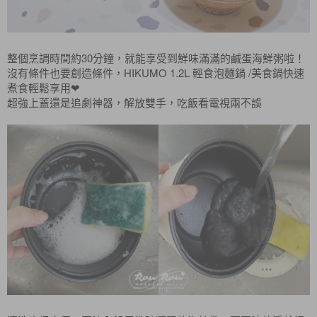
整個烹調時間約30分鐘，就能享受到鮮味滿滿的鹹蛋海鮮粥啦！
沒有條件也要創造條件，HIKUMO 1.2L 輕食泡麵鍋 /美食鍋快速
煮食輕鬆享用
❤
超強上蓋還是追劇神器，解放雙手，吃飯看電視兩不誤