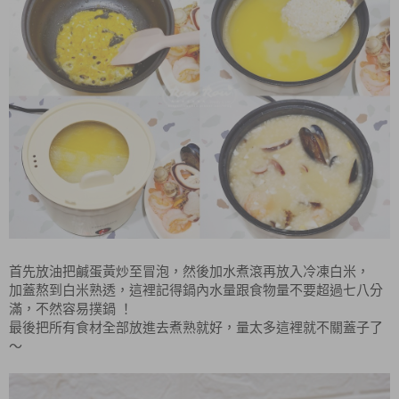
首先放油把鹹蛋黃炒至冒泡，然後加水煮滾再放入冷凍白米，
加蓋熬到白米熟透，這裡記得鍋內水量跟食物量不要超過七八分
滿，不然容易撲鍋 ！
最後把所有食材全部放進去煮熟就好，量太多這裡就不關蓋子了
～