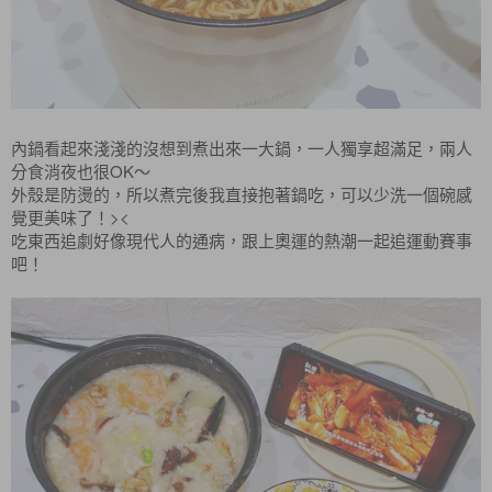
內鍋看起來淺淺的沒想到煮出來一大鍋，一人獨享超滿足，兩人
分食消夜也很OK～
外殼是防燙的，所以煮完後我直接抱著鍋吃，可以少洗一個碗感
覺更美味了！><
吃東西追劇好像現代人的通病，跟上奧運的熱潮一起追運動賽事
吧！