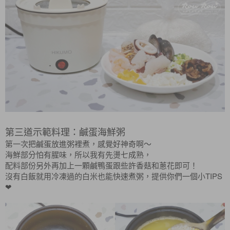
第三道示範料理：鹹蛋海鮮粥
第一次把鹹蛋放進粥裡煮，感覺好神奇啊～
海鮮部分怕有腥味，所以我有先燙七成熟，
配料部份另外再加上一顆鹹鴨蛋跟些許香菇和蔥花即可！
沒有白飯就用冷凍過的白米也能快速煮粥，提供你們一個小TIPS
❤