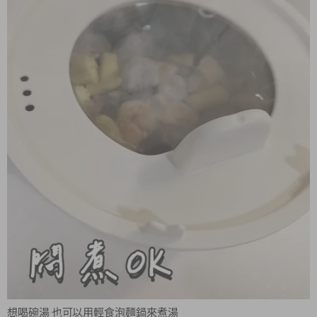
想喝碗湯 也可以用輕食泡麵鍋來煮湯