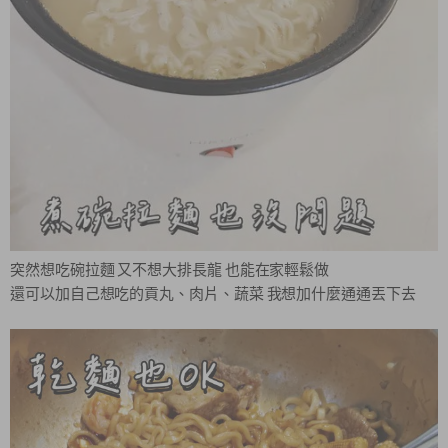
突然想吃碗拉麵 又不想大排長龍 也能在家輕鬆做
還可以加自己想吃的貢丸、肉片、蔬菜 我想加什麼通通丟下去