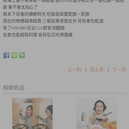
玻璃上蓋不單單是一個鍋蓋 居然可以當手機支架一邊吃飯一邊追
劇 會不會太貼心了
根本下班後的療癒時光 吃飯就是要配劇、配歌
現在的物價越來越貴 三餐如果老是在外 荷包會先乾涸
有了HIKUMO日云1.2L輕食泡麵鍋
在家也能輕鬆料理 省荷包又吃得健康
上一則
|
回上頁
|
下一則
相關商品