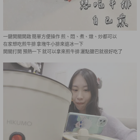
一鍵開關開啟 簡單方便操作 煎、悶、煮、燉、炒都可以
在家想吃煎牛排 拿塊牛小排來退冰一下
開關打開 預熱一下 就可以拿來煎牛排 灑點鹽巴就很好吃了