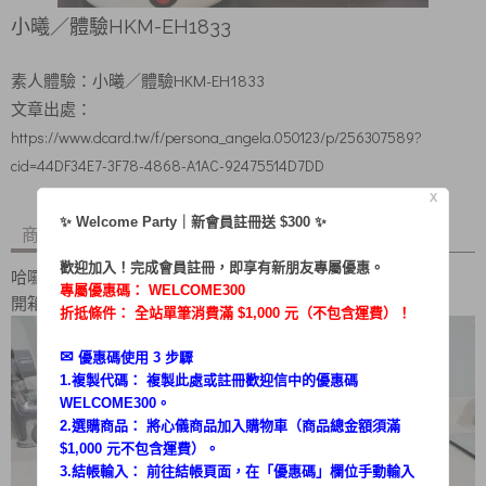
小曦／體驗HKM-EH1833
素人體驗：
小曦
／體驗HKM-EH1833
文章出處：
https://www.dcard.tw/f/persona_angela.050123/p/256307589?
cid=44DF34E7-3F78-4868-A1AC-92475514D7DD
X
✨ Welcome Party｜新會員註冊送 $300 ✨
商品內容
商品討論
歡迎加入！完成會員註冊，即享有新朋友專屬優惠。
哈囉 大家好 我是太陽的女子
專屬優惠碼：
WELCOME300
開箱HIKUMO日云1.2L輕食泡麵鍋
折抵條件： 全站單筆消費滿 $1,000 元（不包含運費）！
✉︎
優惠碼使用 3 步驟
1.複製代碼： 複製此處或註冊歡迎信中的優惠碼
WELCOME300。
2.選購商品： 將心儀商品加入購物車（商品總金額須滿
$1,000 元不包含運費）。
3.結帳輸入： 前往結帳頁面，在「
優惠碼
」欄位手動輸入