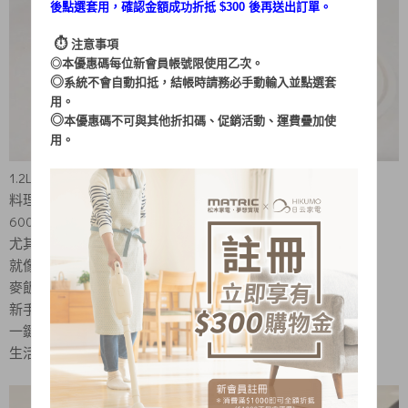
後點選套用，確認金額成功折抵 $300 後再送出訂單。
⏱︎
注意事項
◎本優惠碼每位新會員帳號限使用乙次。
◎
系統不會自動扣抵，結帳時請務必手動輸入並點選套
用。
◎
本優惠碼不可與其他折扣碼、促銷活動、運費疊加使
用。
1.2L的大口徑 韓國大塊泡麵也放得進去
料理可以更多元 一鍋搞定好多料理
600W大火力 快速煮食不怕餓肚子
尤其是不耐餓的人
就像我不能接受餓肚子會很煩躁
麥飯石不沾塗層 不沾黏更好清潔 不沾鍋設計
新手就不怕火侯控制不好燒焦啦
一鍵開關就啟動 簡單好操作
生活小白也可以自己料理