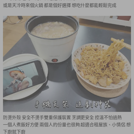
或是天冷時來個火鍋 都是個好選擇 想吃什麼都能輕鬆完成
防燙外殼 安全不燙手雙重保護裝置 烹調更安全 控溫不怕過熱
一個人煮飯好方便 兩個人的份量也很夠 超適合租屋族、小情侶 想
下廚就下廚