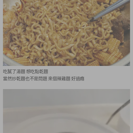
吃膩了湯麵 想吃點乾麵
當然炒乾麵也不是問題 來個辣雞麵 好過癮