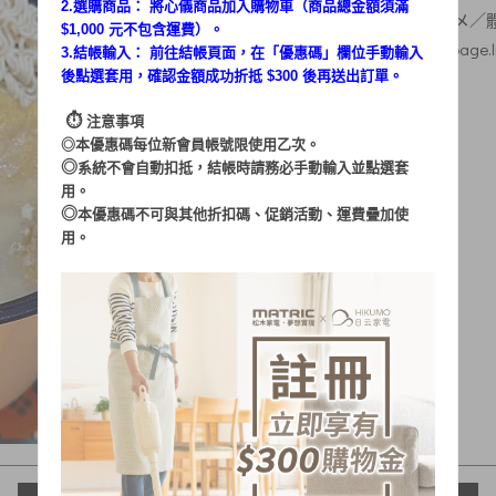
2.選購商品： 將心儀商品加入購物車（商品總金額須滿
素人體驗：
リ｜台湾グルメ
／體
$1,000 元不包含運費）。
文章出處：
https://pixnet.page.
3.結帳輸入： 前往結帳頁面，在「
優惠碼
」欄位手動輸入
後點選套用，確認金額成功折抵 $300 後再送出訂單。
⏱︎
注意事項
◎本優惠碼每位新會員帳號限使用乙次。
◎
系統不會自動扣抵，結帳時請務必手動輸入並點選套
用。
◎
本優惠碼不可與其他折扣碼、促銷活動、運費疊加使
用。