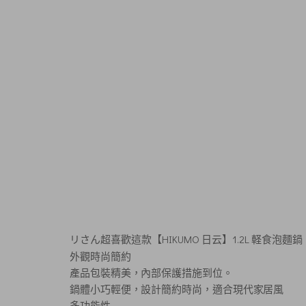
リさん超喜歡這款【HIKUMO 日云】1.2L 軽食泡麵
外觀時尚簡約
產品包裝精美，內部保護措施到位。
鍋體小巧輕便，設計簡約時尚，適合現代家居風
多功能性