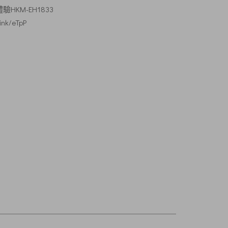
驗HKM-EH1833
link/eTpP