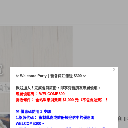
X
✨ Welcome Party｜新會員註冊送 $300 ✨
歡迎加入！完成會員註冊，即享有新朋友專屬優惠。
專屬優惠碼：
WELCOME300
折抵條件： 全站單筆消費滿 $1,000 元（不包含運費）！
✉︎
優惠碼使用 3 步驟
1.複製代碼： 複製此處或註冊歡迎信中的優惠碼
リ｜台湾グルメ／體驗HKM
WELCOME300。