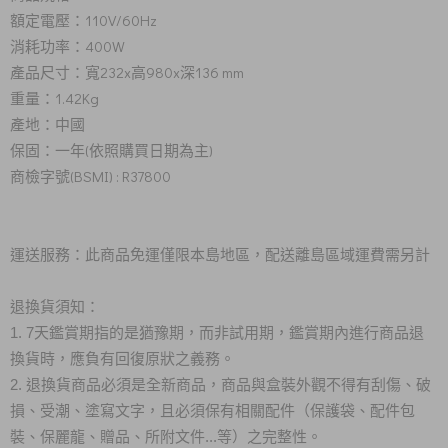
額定電壓：110V/60Hz
消耗功率：400W
產品尺寸：寬232x高980x深136 mm
重量：1.42Kg
產地：中國
保固：一年(依照購買日期為主)
商檢字號(BSMI) : R37800
運送服務：此商品免運僅限本島地區，配送離島區域運費需另計
退換貨須知：
1. 7天鑑賞期指的是猶豫期，而非試用期，鑑賞期內進行商品退
換貨時，應負有回復原狀之義務。
2. 退換貨商品必須是全新商品，商品與盒裝外觀不得有刮傷、破
損、受潮、塗寫文字，且必須保有相關配件（保護袋、配件包
裝、保麗龍、贈品、所附文件...等）之完整性。