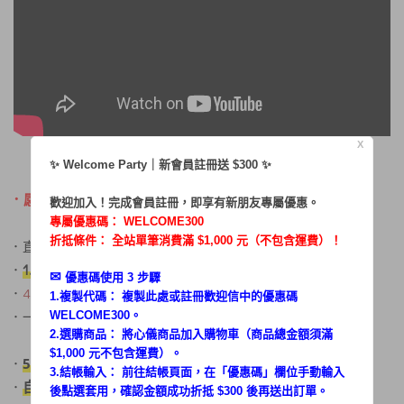
X
✨ Welcome Party｜新會員註冊送 $300 ✨
．
感謝部落客好用推薦!
歡迎加入！完成會員註冊，即享有新朋友專屬優惠。
專屬優惠碼：
WELCOME300
折抵條件： 全站單筆消費滿 $1,000 元（不包含運費）！
．直立 /手持 兩用
1.42kg羽量級
．
，輕鬆好駕馭
✉︎
優惠碼使用 3 步驟
．
400W超吸力，清掃更徹底
1.複製代碼： 複製此處或註冊歡迎信中的優惠碼
．一鍵式操作 操作簡單
WELCOME300。
2.選購商品： 將心儀商品加入購物車（商品總金額須滿
$1,000 元不包含運費）。
．
5M電線長
，家務空間不受限
3.結帳輸入： 前往結帳頁面，在「
優惠碼
」欄位手動輸入
自帶配件不遺失 (好用、好吸的扁吸嘴)
．
後點選套用，確認金額成功折抵 $300 後再送出訂單。