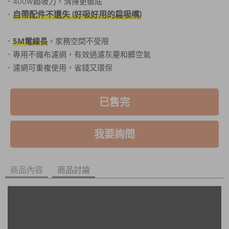
．400W超吸力，清掃更徹底
自帶配件不遺失 (好吸好用的扁吸嘴)
．
．
5M電線長
，家務空間不受限
．專用不織布濾網，有效過濾灰塵和髒空氣
．濾網可重複使用，省錢又環保
已售完
我要詢問
商品內容
商品討論