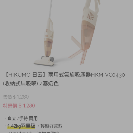
【HIKUMO 日云】兩用式氣旋吸塵器HKM-VC0430
(收納式扁吸嘴) /泰奶色
1,280
售價 $
$ 1,280
特惠價
．直立 /手持 兩用
1.42kg羽量級
．
，輕鬆好駕馭