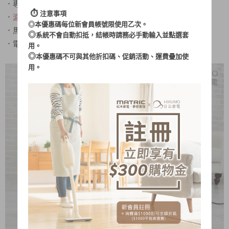
．專用不織布濾網，有效過濾灰塵和髒空氣
⏱︎
注意事項
．
濾網可重複使用，省錢又環保
◎本優惠碼每位新會員帳號限使用乙次。
．馬達過熱保護裝置，使用更安全
◎
系統不會自動扣抵，結帳時請務必手動輸入並點選套
線扣
．電源線上附有
，電源線收納好輕鬆
用。
◎
本優惠碼不可與其他折扣碼、促銷活動、運費疊加使
用。