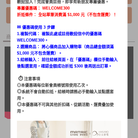
歡迎加入！完成會員註冊，即享有新朋友專屬優惠。
專屬優惠碼：
WELCOME300
我要詢問
折抵條件： 全站單筆消費滿 $1,000 元（不包含運費）！
✉︎
優惠碼使用 3 步驟
1.複製代碼： 複製此處或註冊歡迎信中的優惠碼
商品內容
商品討論
WELCOME300。
2.選購商品： 將心儀商品加入購物車（商品總金額須滿
$1,000 元不包含運費）。
3.結帳輸入： 前往結帳頁面，在「
優惠碼
」欄位手動輸入
後點選套用，確認金額成功折抵 $300 後再送出訂單。
⏱︎
注意事項
◎本優惠碼每位新會員帳號限使用乙次。
◎
系統不會自動扣抵，結帳時請務必手動輸入並點選套
用。
◎
本優惠碼不可與其他折扣碼、促銷活動、運費疊加使
用。