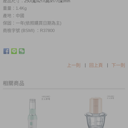
250(寬)x217(高)x177(深)mm
產品尺寸：
重量：1.4Kg
產地：中國
保固：一年(依照購買日期為主)
商檢字號 (BSMI)
：R37800
上一則
|
回上頁
|
下一則
相關商品