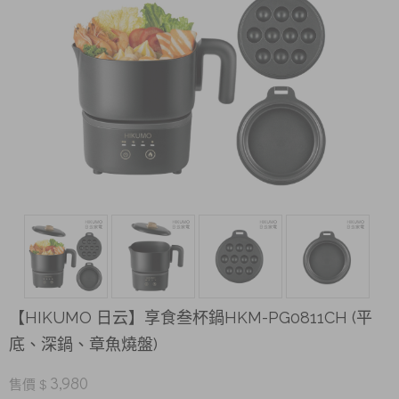
【HIKUMO 日云】享食叁杯鍋HKM-PG0811CH (平
底、深鍋、章魚燒盤)
3,980
售價 $