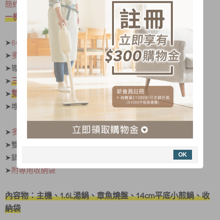
簡約時尚，精緻小巧
一機叁役，享受多種烹飪風格
➤
800W大火力，受熱均勻
➤
多種烤盤一機多用途
，煎炒燒烤多樣化
➤導熱快速，清洗更方便
三段溫控+保溫
➤
，完美掌握眾食材
雙層水性不沾塗層
➤
，清洗保養更輕易
➤堆疊收納不佔空間
➤
多段火力調節
，溫度可達210℃
➤雙重保護裝置，烹調更安全
OK
➤鍋身與機身底座可分離
➤
附專用收納袋
內容物：主機、1.6L湯鍋、章魚燒盤、14cm平底小煎鍋、收
納袋