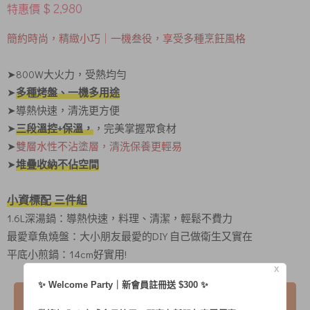
$ 2,980
特惠價
簡約時尚，精緻小巧｜一機叁役，享受多種烹飪風格
➤800W大火力，受熱均勻
➤
多種烤盤、一機多用途
➤導熱快速，清洗更方便
➤
三段溫控+保溫，
，完美掌握眾食材
➤
雙層水性不沾塗層，清洗保養更輕易
➤
堆疊收納不佔空間
小資標配 三件組
1.6L深湯鍋：導熱快速，料理、清潔，輕鬆不費力
最愛章魚燒盤：大小朋友最愛的DIY 自己做衛生又實在
平底小煎鍋：14cm好實用!
X
✨ Welcome Party｜新會員註冊送 $300 ✨
我要購買