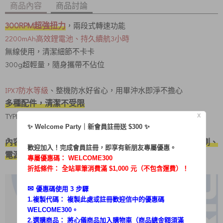
商品內容
商品討論
300RPM超強扭力
，兩段式轉速功能
2200mAh高效鋰電池、持久續航3小時
無線使用，清潔細節不卡卡
300g超輕量，隨身攜帶不佔位
IPX7防水等級
、整機防水好省心，用畢沖水即淨不擔心
多種配件，清潔不受限
TYPE-C充電
X
✨ Welcome Party｜新會員註冊送 $300 ✨
內容 : 主機、平頭刷、尖毛刷、奈米刷、海綿刷、菜瓜布刷、
歡迎加入！完成會員註冊，即享有新朋友專屬優惠。
電源線
專屬優惠碼：
WELCOME300
折抵條件： 全站單筆消費滿 $1,000 元（不包含運費）！
✉︎
優惠碼使用 3 步驟
1.複製代碼： 複製此處或註冊歡迎信中的優惠碼
WELCOME300。
2.選購商品： 將心儀商品加入購物車（商品總金額須滿