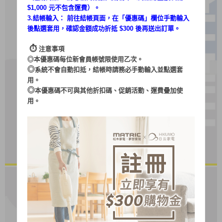
$1,000 元不包含運費）。
3.結帳輸入： 前往結帳頁面，在「
優惠碼
」欄位手動輸入
後點選套用，確認金額成功折抵 $300 後再送出訂單。
⏱︎
注意事項
◎本優惠碼每位新會員帳號限使用乙次。
◎
系統不會自動扣抵，結帳時請務必手動輸入並點選套
用。
◎
本優惠碼不可與其他折扣碼、促銷活動、運費疊加使
用。