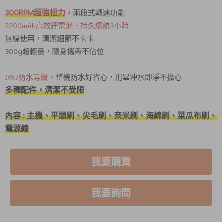
300RPM超強扭力
，兩段式轉速功能
2200mAh高效鋰電池、持久續航3小時
無線使用，清潔細節不卡卡
300g超輕量，隨身攜帶不佔位
IPX7防水等級
、整機防水好省心，用畢沖水即淨不擔心
多種配件，清潔不受限
內容 : 主機、平頭刷、尖毛刷、奈米刷、海綿刷、菜瓜布刷、
電源線
我要購買
我要詢問