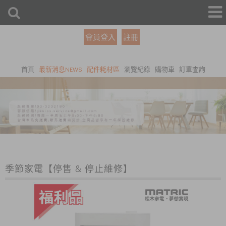
會員登入
註冊
首頁
最新消息NEWS
配件耗材區
瀏覽紀錄
購物車
訂單查詢
季節家電【停售 & 停止維修】