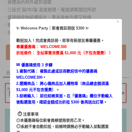
．
身體由內到外感到溫暖
．
三段式 弱/中/強 溫度選擇，暖度調整隨您所欲
．
電源線收納結構設計，季末收納方便又快速
X
．
獨特420ml水箱結構，產生保濕效果，
吹拂皮膚不乾燥
✨ Welcome Party｜新會員註冊送 $300 ✨
．
多重安全保護裝置
歡迎加入！完成會員註冊，即享有新朋友專屬優惠。
專屬優惠碼：
WELCOME300
我要詢問
折抵條件： 全站單筆消費滿 $1,000 元（不包含運費）！
✉︎
優惠碼使用 3 步驟
1.複製代碼： 複製此處或註冊歡迎信中的優惠碼
商品內容
商品討論
WELCOME300。
2.選購商品： 將心儀商品加入購物車（商品總金額須滿
$1,000 元不包含運費）。
3.結帳輸入： 前往結帳頁面，在「
優惠碼
」欄位手動輸入
後點選套用，確認金額成功折抵 $300 後再送出訂單。
⏱︎
注意事項
◎本優惠碼每位新會員帳號限使用乙次。
◎
系統不會自動扣抵，結帳時請務必手動輸入並點選套