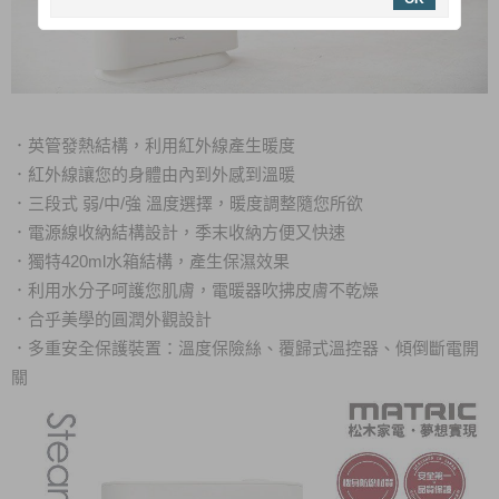
．
英管發熱結構，利用紅外線產生暖度
．
紅外線讓您的身體由內到外感到溫暖
．
三段式 弱/中/強 溫度選擇，暖度調整隨您所欲
．
電源線收納結構設計，季末收納方便又快速
．
獨特420ml水箱結構，產生保濕效果
．
利用水分子呵護您肌膚，電暖器吹拂皮膚不乾燥
．
合乎美學的圓潤外觀設計
．
多重安全保護裝置：溫度保險絲、覆歸式溫控器、傾倒斷電開
關