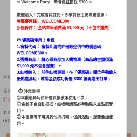
✨ Welcome Party｜新會員註冊送 $300 ✨
歡迎加入！完成會員註冊，即享有新朋友專屬優惠。
專屬優惠碼：
WELCOME300
折抵條件： 全站單筆消費滿 $1,000 元（不包含運費）！
✉︎
優惠碼使用 3 步驟
1.複製代碼： 複製此處或註冊歡迎信中的優惠碼
WELCOME300。
2.選購商品： 將心儀商品加入購物車（商品總金額須滿
$1,000 元不包含運費）。
3.結帳輸入： 前往結帳頁面，在「
優惠碼
」欄位手動輸入
MG-DF1230R /扇葉(S105-YS061ACM-003)
後點選套用，確認金額成功折抵 $300 後再送出訂單。
180
售價 $
⏱︎
注意事項
◎本優惠碼每位新會員帳號限使用乙次。
$ 80
特惠價
◎
系統不會自動扣抵，結帳時請務必手動輸入並點選套
用。
12吋DC直流桌立扇MG-DF1230R / 扇葉 (
S105-YS061ACM-
◎
本優惠碼不可與其他折扣碼、促銷活動、運費疊加使
003
)
用。