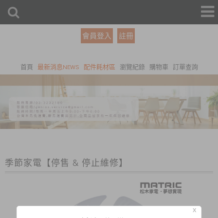
會員登入
註冊
首頁
最新消息NEWS
配件耗材區
瀏覽紀錄
購物車
訂單查詢
季節家電【停售 & 停止維修】
X