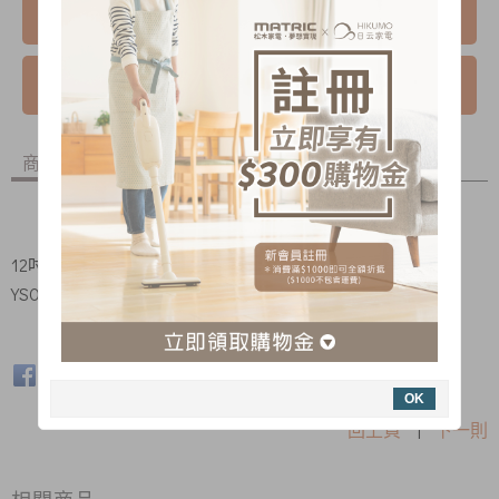
我要購買
我要詢問
商品內容
商品討論
12吋DC直流桌立扇MG-DF1230R /
專屬扇葉
(
S105-
YS061ACM-003
)
OK
回上頁
|
下一則