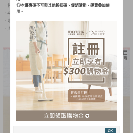
◎
．
特有退棒鍵功能，更換配件更便利
本優惠碼不可與其他折扣碼、促銷活動、運費疊加使
用。
．
4L不鏽鋼304材質攪拌桶，使用更安心
．
附不鏽鋼304材質配件：攪拌棒、麵團勾
．
底座附有強力吸盤，操作使用安全不移位
OK