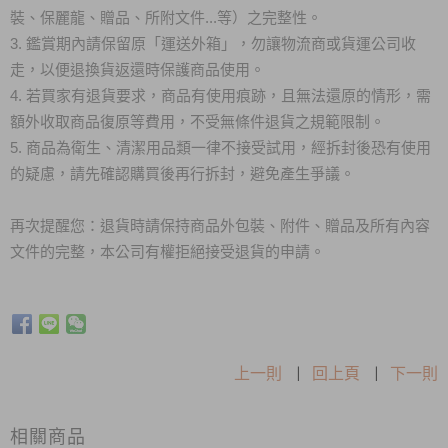
裝、保麗龍、贈品、所附文件...等）之完整性。
3. 鑑賞期內請保留原「運送外箱」，勿讓物流商或貨運公司收
走，以便退換貨返還時保護商品使用。
4. 若買家有退貨要求，商品有使用痕跡，且無法還原的情形，需
額外收取商品復原等費用，不受無條件退貨之規範限制。
5. 商品為衛生、清潔用品類一律不接受試用，經拆封後恐有使用
的疑慮，請先確認購買後再行拆封，避免產生爭議。
再次提醒您：退貨時請保持商品外包裝、附件、贈品及所有內容
文件的完整，本公司有權拒絕接受退貨的申請。
上一則
|
回上頁
|
下一則
相關商品