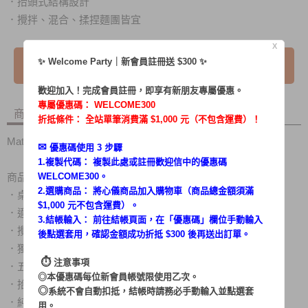
抬頭式結構設計
．
攪拌、混合、揉捏麵團皆宜
．
X
我要詢問
✨ Welcome Party｜新會員註冊送 $300 ✨
歡迎加入！完成會員註冊，即享有新朋友專屬優惠。
專屬優惠碼：
WELCOME300
商品內容
商品討論
折抵條件： 全站單筆消費滿 $1,000 元（不包含運費）！
Matric 蜜桃甜心旋轉攪拌機 MG-TM2002R
✉︎
優惠碼使用 3 步驟
1.複製代碼： 複製此處或註冊歡迎信中的優惠碼
商品特色：
WELCOME300。
2.選購商品： 將心儀商品加入購物車（商品總金額須滿
．
桌上/手持二用型，用途更多元化
$1,000 元不包含運費）。
．
適用中西式食物調理，點心烘培的最佳幫手
3.結帳輸入： 前往結帳頁面，在「
優惠碼
」欄位手動輸入
．
攪拌、混合、揉捏麵團，讓點心製作過程更省力
後點選套用，確認金額成功折抵 $300 後再送出訂單。
．
獨家攪拌桶可自動旋轉功能，讓攪拌更加均勻
⏱︎
注意事項
．
五段調速+Turbo加速功能，滿足各種攪拌轉速需求
◎本優惠碼每位新會員帳號限使用乙次。
．
抬頭式結構設計，退棒/投料/取桶使用更方便
◎
系統不會自動扣抵，結帳時請務必手動輸入並點選套
．
純銅線馬達結構，延長商品使用壽命
用。