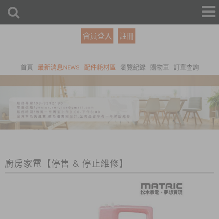
會員登入
註冊
首頁
最新消息NEWS
配件耗材區
瀏覽紀錄
購物車
訂單查詢
廚房家電【停售 & 停止維修】