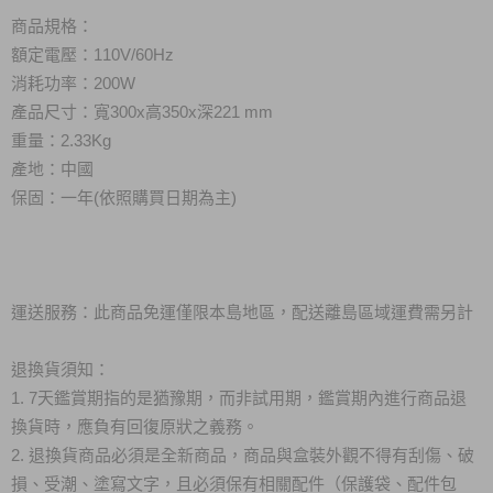
商品規格：
額定電壓：110V/60Hz
消耗功率：200W
產品尺寸：寬300x高350x深221 mm
重量：2.33Kg
產地：中國
保固：一年(依照購買日期為主)
運送服務：此商品免運僅限本島地區，配送離島區域運費需另計
退換貨須知：
1. 7天鑑賞期指的是猶豫期，而非試用期，鑑賞期內進行商品退
換貨時，應負有回復原狀之義務。
2. 退換貨商品必須是全新商品，商品與盒裝外觀不得有刮傷、破
損、受潮、塗寫文字，且必須保有相關配件（保護袋、配件包