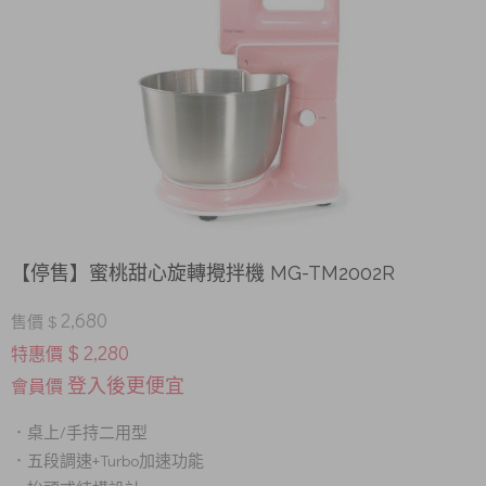
【停售】蜜桃甜心旋轉攪拌機 MG-TM2002R
2,680
售價 $
$ 2,280
特惠價
登入後更便宜
會員價
桌上/手持二用型
．
五段調速+Turbo加速功能
．