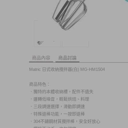
商品內容
商品討論
Matric 日式收納攪拌器(白) MG-HM1504
商品特色：
．
獨特的本體收納槽，配件不遺失
．
運轉低噪音，輕鬆烘焙、料理
．
三段調速選擇，滑動即調速
．
特殊退棒功能，一按即退棒
．
304不鏽鋼材質攪拌棒，安全好放心