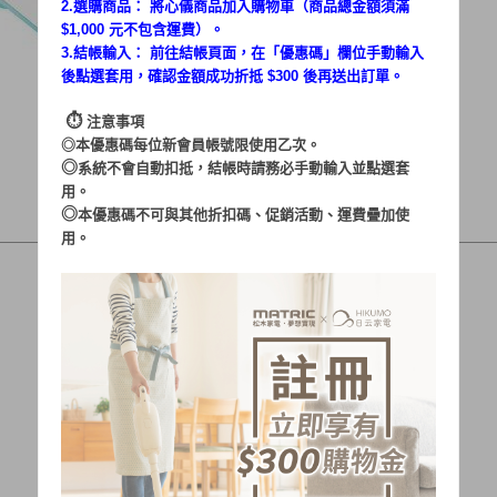
2.選購商品： 將心儀商品加入購物車（商品總金額須滿
$1,000 元不包含運費）。
3.結帳輸入： 前往結帳頁面，在「
優惠碼
」欄位手動輸入
後點選套用，確認金額成功折抵 $300 後再送出訂單。
⏱︎
注意事項
◎本優惠碼每位新會員帳號限使用乙次。
◎
系統不會自動扣抵，結帳時請務必手動輸入並點選套
用。
◎
本優惠碼不可與其他折扣碼、促銷活動、運費疊加使
用。