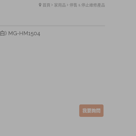
首頁
家用品
停售 & 停止維修產品
 MG-HM1504
我要詢問