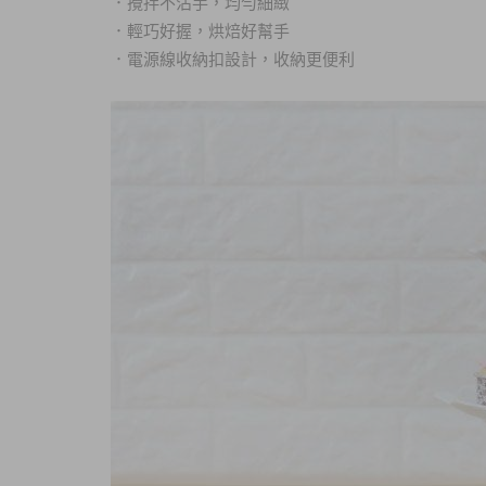
．
攪拌不沾手，均勻細緻
．
輕巧好握，烘焙好幫手
．
電源線收納扣設計，收納更便利