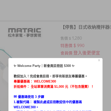
【停售】日式收納攪拌器(白)
1,280
售價 $
$ 990
特惠價
登入後更便宜
會員價
X
三段變速開關設計
．
✨ Welcome Party｜新會員註冊送 $300 ✨
超貼心收納槽設計
．
攪拌棒不鏽鋼304材質
歡迎加入！完成會員註冊，即享有新朋友專屬優惠。
．
專屬優惠碼：
WELCOME300
折抵條件： 全站單筆消費滿 $1,000 元（不包含運費）！
✉︎
優惠碼使用 3 步驟
1.複製代碼： 複製此處或註冊歡迎信中的優惠碼
WELCOME300。