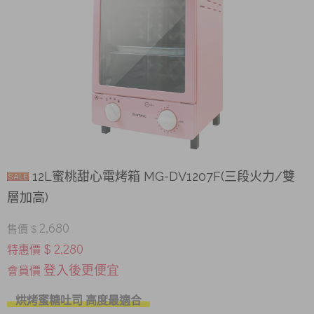
12L蜜桃甜心電烤箱 MG-DV1207F(三段火力/雙
層加高)
2,680
售價 $
$ 2,280
特惠價
登入後更便宜
會員價
烘烤蜜糖吐司 高度最適合