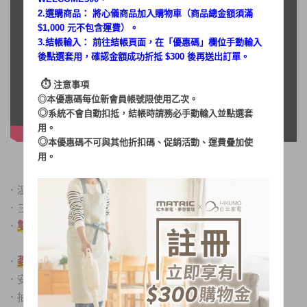
2.選購商品： 將心儀商品加入購物車（商品總金額須滿
$1,000 元不包含運費）。
3.結帳輸入： 前往結帳頁面，在「
優惠碼
」欄位手動輸入
後點選套用，確認金額成功折抵 $300 後再送出訂單。
⏱︎
注意事項
◎本優惠碼每位新會員帳號限使用乙次。
◎
系統不會自動扣抵，結帳時請務必手動輸入並點選套
用。
◎
本優惠碼不可與其他折扣碼、促銷活動、運費疊加使
用。
．
溫控安全保護裝置，使用安全又放心
．
三段火力選擇讓烘烤更方便 (上火、下火、全開)
．
雙層加高，食材烘焙更加有彈性
．
菱格背板，有效提升內部熱能反射，增加烘烤均勻度
．
安心便利的1-15分鐘定時功能
．
抽取式集屑盤，清潔好省力