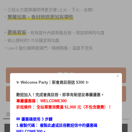
．
三段火力選擇讓烘烤更方便 (上火、下火、全開)
．
雙層加高，食材烘焙更加有彈性
．
菱格背板
，有效提升內部熱能反射，增加烘烤均勻度
．
安心便利的1-15分鐘定時功能
．
Low-E 強化隔熱玻璃門，隔絕熱能、溫度不流失
已售完
X
✨ Welcome Party｜新會員註冊送 $300 ✨
我要詢問
歡迎加入！完成會員註冊，即享有新朋友專屬優惠。
專屬優惠碼：
WELCOME300
折抵條件： 全站單筆消費滿 $1,000 元（不包含運費）！
商品內容
商品討論
✉︎
優惠碼使用 3 步驟
1.複製代碼： 複製此處或註冊歡迎信中的優惠碼
WELCOME300。