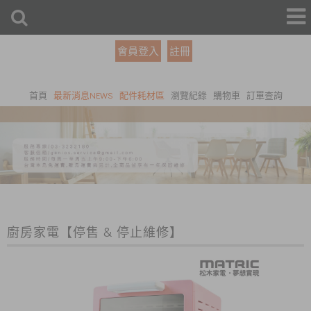
會員登入
註冊
首頁
最新消息NEWS
配件耗材區
瀏覽紀錄
購物車
訂單查詢
廚房家電【停售 & 停止維修】