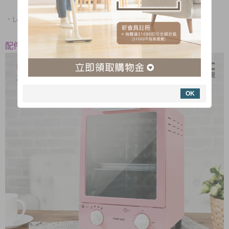
．
Low-E 強化隔熱玻璃門，隔絕熱能、溫度不流失
配件：烤盤×1個、烤網×1個、集屑盤×1個
OK