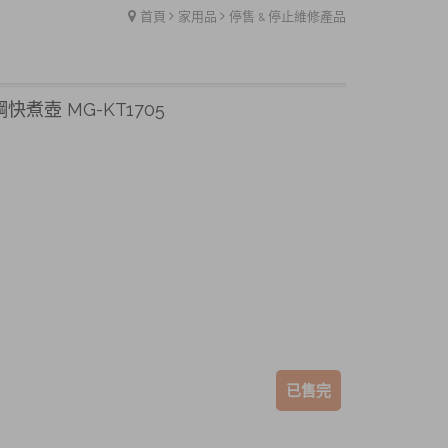
首頁
家用品
停售 & 停止維修產品
快煮壺 MG-KT1705
已售完