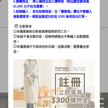
2.選購商品： 將心儀商品加入購物車（商品總金額須滿
$1,000 元不包含運費）。
3.結帳輸入： 前往結帳頁面，在「
優惠碼
」欄位手動輸入
後點選套用，確認金額成功折抵 $300 後再送出訂單。
⏱︎
注意事項
◎本優惠碼每位新會員帳號限使用乙次。
◎
系統不會自動扣抵，結帳時請務必手動輸入並點選套
用。
◎
本優惠碼不可與其他折扣碼、促銷活動、運費疊加使
用。