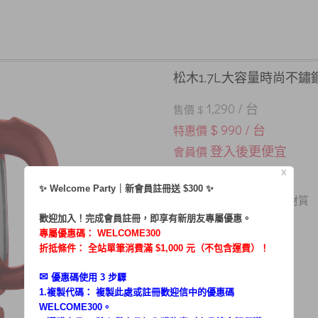
松木1.7L大容量時尚不鏽鋼
1,290 / 台
售價 $
$ 990 / 台
特惠價
登入後更便宜
會員價
X
．1.7L大容量
✨ Welcome Party｜新會員註冊送 $300 ✨
．內膽食用級304不鏽鋼材質
．注水口加大設計
歡迎加入！完成會員註冊，即享有新朋友專屬優惠。
專屬優惠碼：
WELCOME300
．360°分離式加熱底座
折抵條件： 全站單筆消費滿 $1,000 元（不包含運費）！
✉︎
優惠碼使用 3 步驟
1.複製代碼： 複製此處或註冊歡迎信中的優惠碼
WELCOME300。