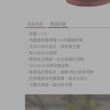
商品內容
商品討論
．
容量：1.7L
．內膽使用食用級304不鏽鋼材質
．注水口加大設計，清洗真方便
．貼心出水口濾網
．透明水位視窗，水位容量好清晰
．1000W大功率快速加熱
．電源指示燈設計，啟動/停止容易辨視
．防空燒安全保護裝置，安全又安心
．分離式底座，取水好方便