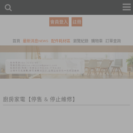
會員登入
註冊
首頁
最新消息NEWS
配件耗材區
瀏覽紀錄
購物車
訂單查詢
廚房家電【停售 & 停止維修】