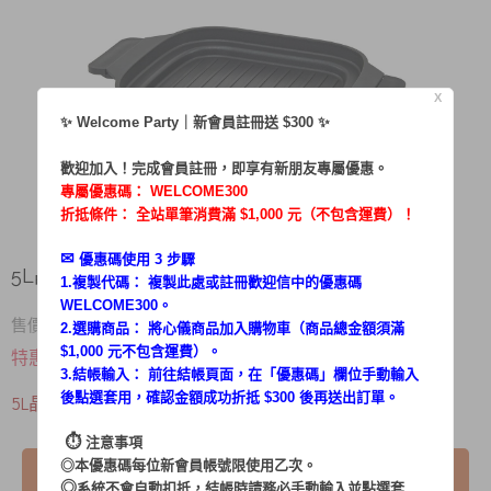
X
✨ Welcome Party｜新會員註冊送 $300 ✨
歡迎加入！完成會員註冊，即享有新朋友專屬優惠。
專屬優惠碼：
WELCOME300
折抵條件： 全站單筆消費滿 $1,000 元（不包含運費）！
✉︎
優惠碼使用 3 步驟
5L晶宴電火鍋MG-EH4501專屬烤盤
1.複製代碼： 複製此處或註冊歡迎信中的優惠碼
WELCOME300。
790
售價 $
2.選購商品： 將心儀商品加入購物車（商品總金額須滿
$ 499
$1,000 元不包含運費）。
特惠價
3.結帳輸入： 前往結帳頁面，在「
優惠碼
」欄位手動輸入
後點選套用，確認金額成功折抵 $300 後再送出訂單。
5L晶宴電火鍋MG-EH4501專屬烤盤
⏱︎
注意事項
◎本優惠碼每位新會員帳號限使用乙次。
已售完
◎
系統不會自動扣抵，結帳時請務必手動輸入並點選套