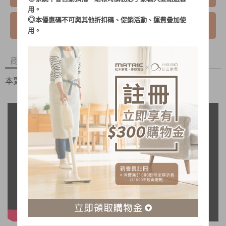
用。
◎
本優惠碼不可與其他折扣碼、促銷活動、運費疊加使
我要詢問
用。
商品內容
商品討論
本賣場僅銷售 5L晶宴電火鍋MG-EH4501專屬烤盤