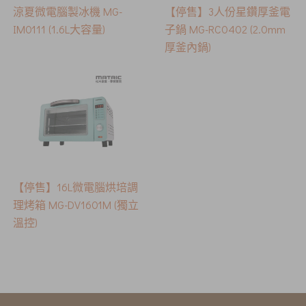
涼夏微電腦製冰機 MG-
【停售】3人份星鑽厚釜電
IM0111 (1.6L大容量)
子鍋 MG-RC0402 (2.0mm
厚釜內鍋)
【停售】16L微電腦烘培調
理烤箱 MG-DV1601M (獨立
溫控)