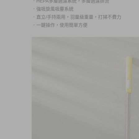
．HEPA多層過濾系統，多層過濾排流
．強吸旋風吸塵系統
．直立/手持兩用，羽量級重量，打掃不費力
．一鍵操作，使用簡單方便