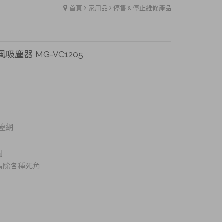
首頁
家用品
停售 & 停止維修產品
塵器 MG-VC1205
塵網
間
清除各種死角