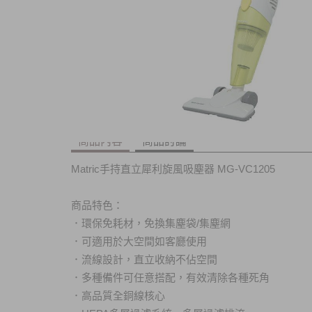
商品內容
商品討論
Matric手持直立犀利旋風吸塵器 MG-VC1205
商品特色：
．環保免耗材，免換集塵袋/集塵網
．可適用於大空間如客廳使用
．流線設計，直立收納不佔空間
．多種備件可任意搭配，有效清除各種死角
．高品質全銅線核心