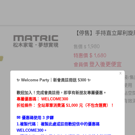
【停售】手持直立犀利旋風吸
1,980
售價 $
$ 1,680
特惠價
登入後更便宜
會員價
X
環保免耗材，免換集塵袋/集
．
✨ Welcome Party｜新會員註冊送 $300 ✨
可適用於大空間如客廳使用
．
流線設計，直立收納不佔空
歡迎加入！完成會員註冊，即享有新朋友專屬優惠。
．
專屬優惠碼：
WELCOME300
多種備件可任意搭配，有效
．
折抵條件： 全站單筆消費滿 $1,000 元（不包含運費）！
✉︎
優惠碼使用 3 步驟
1.複製代碼： 複製此處或註冊歡迎信中的優惠碼
WELCOME300。