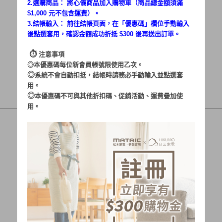
2.選購商品： 將心儀商品加入購物車（商品總金額須滿
$1,000 元不包含運費）。
3.結帳輸入： 前往結帳頁面，在「
優惠碼
」欄位手動輸入
後點選套用，確認金額成功折抵 $300 後再送出訂單。
⏱︎
注意事項
◎本優惠碼每位新會員帳號限使用乙次。
◎
系統不會自動扣抵，結帳時請務必手動輸入並點選套
用。
◎
本優惠碼不可與其他折扣碼、促銷活動、運費疊加使
用。