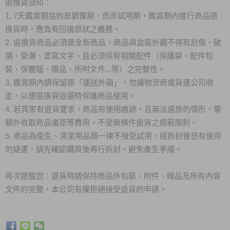
退換貨須知：
1. 7天鑑賞期指的是猶豫期，而非試用期，鑑賞期內進行商品退
換貨時，應負有回復原狀之義務。
2. 退換貨商品必須是全新商品，商品與盒裝外觀不得有刮傷、破
損、受潮、塗寫文字，且必須保有相關配件（保護袋、配件包
裝、保麗龍、贈品、所附文件...等）之完整性。
3. 鑑賞期內請保留原「運送外箱」，勿讓物流商或貨運公司收
走，以便退換貨返還時保護商品使用。
4. 若買家有退貨要求，商品有使用痕跡，且無法還原的情形，需
額外收取商品復原等費用，不受無條件退貨之規範限制。
5. 商品為衛生、清潔用品類一律不接受試用，經拆封後恐有使用
的疑慮，請先確認購買後再行拆封，避免產生爭議。
再次提醒您：退貨時請保持商品外包裝、附件、贈品及所有內容
文件的完整，本公司有權拒絕接受退貨的申請。