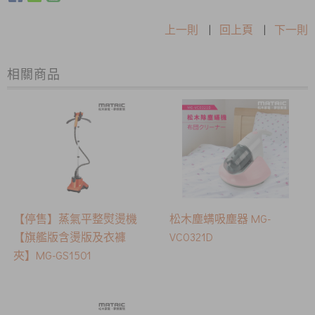
上一則
|
回上頁
|
下一則
相關商品
【停售】蒸氣平整熨燙機
松木塵螨吸塵器 MG-
【旗艦版含燙版及衣褲
VC0321D
夾】MG-GS1501