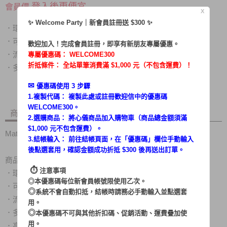
登入後更便宜
會員價
X
✨ Welcome Party｜新會員註冊送 $300 ✨
環保免耗材，免換集塵袋/集塵網
．
可適用於大空間如客廳使用
．
歡迎加入！完成會員註冊，即享有新朋友專屬優惠。
流線設計，直立收納不佔空間
．
專屬優惠碼：
WELCOME300
折抵條件： 全站單筆消費滿 $1,000 元（不包含運費）！
多種備件可任意搭配，有效清除各種死角
．
✉︎
優惠碼使用 3 步驟
1.複製代碼： 複製此處或註冊歡迎信中的優惠碼
WELCOME300。
商品內容
商品討論
2.選購商品： 將心儀商品加入購物車（商品總金額須滿
$1,000 元不包含運費）。
Matric手持直立犀利旋風吸塵器 MG-VC1205
3.結帳輸入： 前往結帳頁面，在「
優惠碼
」欄位手動輸入
後點選套用，確認金額成功折抵 $300 後再送出訂單。
商品特色：
⏱︎
注意事項
．環保免耗材，免換集塵袋/集塵網
◎本優惠碼每位新會員帳號限使用乙次。
．可適用於大空間如客廳使用
◎
系統不會自動扣抵，結帳時請務必手動輸入並點選套
．流線設計，直立收納不佔空間
用。
◎
．多種備件可任意搭配，有效清除各種死角
本優惠碼不可與其他折扣碼、促銷活動、運費疊加使
用。
．高品質全銅線核心