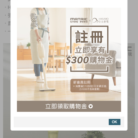
．HEPA多層過濾系統，多層過濾排流
．強吸旋風吸塵系統
．直立/手持兩用，羽量級重量，打掃不費力
．一鍵操作，使用簡單方便
OK