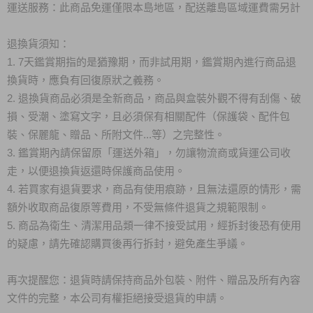
運送服務：此商品免運僅限本島地區，配送離島區域運費需另計
退換貨須知：
1. 7天鑑賞期指的是猶豫期，而非試用期，鑑賞期內進行商品退
換貨時，應負有回復原狀之義務。
2. 退換貨商品必須是全新商品，商品與盒裝外觀不得有刮傷、破
損、受潮、塗寫文字，且必須保有相關配件（保護袋、配件包
裝、保麗龍、贈品、所附文件...等）之完整性。
3. 鑑賞期內請保留原「運送外箱」，勿讓物流商或貨運公司收
走，以便退換貨返還時保護商品使用。
4. 若買家有退貨要求，商品有使用痕跡，且無法還原的情形，需
額外收取商品復原等費用，不受無條件退貨之規範限制。
5. 商品為衛生、清潔用品類一律不接受試用，經拆封後恐有使用
的疑慮，請先確認購買後再行拆封，避免產生爭議。
再次提醒您：退貨時請保持商品外包裝、附件、贈品及所有內容
文件的完整，本公司有權拒絕接受退貨的申請。