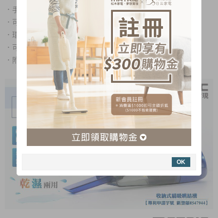
．
手持無線設計，使用不受限
．
可水洗式透明集塵杯，塵蟎看的見
．
環保免耗材，免換集塵紙袋
．
可壁掛設計，收納不佔空間
．
附毛刷
OK