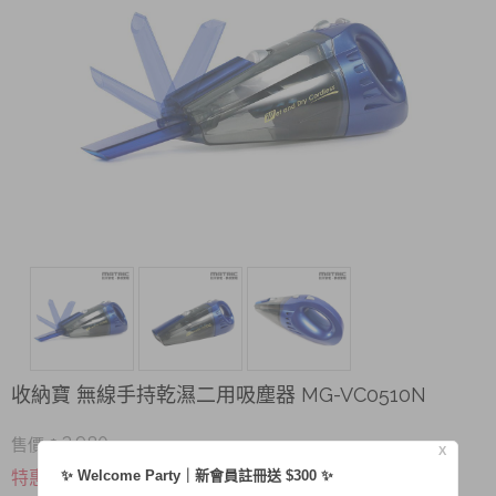
收納寶 無線手持乾濕二用吸塵器 MG-VC0510N
2,980
售價 $
X
$ 1,980
特惠價
✨ Welcome Party｜新會員註冊送 $300 ✨