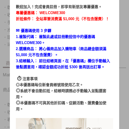
歡迎加入！完成會員註冊，即享有新朋友專屬優惠。
．
乾/濕兩用型，使用隨心所欲
專屬優惠碼：
WELCOME300
．
收納式扁吸嘴，配件不遺失
折抵條件： 全站單筆消費滿 $1,000 元（不包含運費）！
．
手持無線設計，使用不受限
．
水洗式透明集塵杯，塵蟎看的見
✉︎
優惠碼使用 3 步驟
1.複製代碼： 複製此處或註冊歡迎信中的優惠碼
．
環保免耗材，免換集塵紙袋
WELCOME300。
．
可壁掛設計，收納不佔空間
2.選購商品： 將心儀商品加入購物車（商品總金額須滿
$1,000 元不包含運費）。
3.結帳輸入： 前往結帳頁面，在「
優惠碼
」欄位手動輸入
商品內容
商品討論
後點選套用，確認金額成功折抵 $300 後再送出訂單。
Matric 收納寶乾濕二用吸塵器 MG-VC0510N
⏱︎
注意事項
◎本優惠碼每位新會員帳號限使用乙次。
商品特色：
◎
系統不會自動扣抵，結帳時請務必手動輸入並點選套
用。
◎
本優惠碼不可與其他折扣碼、促銷活動、運費疊加使
．
乾/濕兩用型，使用隨心所欲
用。
．
收納式扁吸嘴，配件不遺失
．
專利申請字號 新型第M547944
．
一鍵啟動，使用簡單又方便