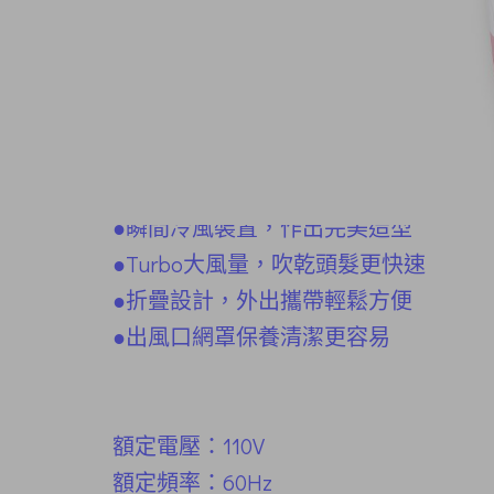
商品內容
商品討論
商品特色:
●​Hair Care 護髮定溫不過熱
●
瞬間冷風裝置，作出完美造型
●
Turbo大風量，吹乾頭髮更快速
●
折疊設計，外出攜帶輕鬆方便
●
出風口網罩保養清潔更容易
額定電壓：110V
額定頻率：60Hz