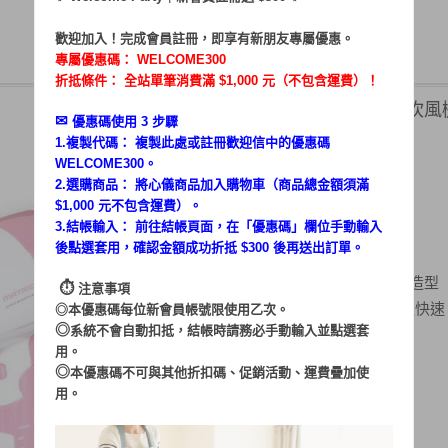
歡迎加入！完成會員註冊，即享有新朋友專屬優惠。
專屬優惠碼：
WELCOME300
折抵條件： 全站單筆消費滿 $1,000 元（不包含運費）！
負離子護髮保濕快乾吹風機 
✉︎
優惠碼使用 3 步驟
1.複製代碼： 複製此處或註冊歡迎信中的優惠碼
1,480
售價 $
WELCOME300。
$ 1,480
特惠價
2.選購商品： 將心儀商品加入購物車（商品總金額須滿
$1,000 元不包含運費）。
登入後更便宜
會員價
3.結帳輸入： 前往結帳頁面，在「
優惠碼
」欄位手動輸入
後點選套用，確認金額成功折抵 $300 後再送出訂單。
Hair Care 護髮定溫不過熱
瞬間冷風裝置，作出完美造型
⏱︎
注意事項
Turbo大風量，吹乾頭髮更快速
◎本優惠碼每位新會員帳號限使用乙次。
◎
系統不會自動扣抵，結帳時請務必手動輸入並點選套
用。
◎
本優惠碼不可與其他折扣碼、促銷活動、運費疊加使
用。