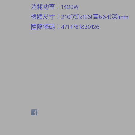
消耗功率：1400W
機體尺寸：240(寬)x128(高)x84(深)mm
國際條碼：4714781830126