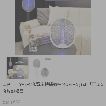
二合一 TYPE-C充電旋轉捕蚊拍MG-EP0314F「可180
度旋轉摺疊」
699
售價 $