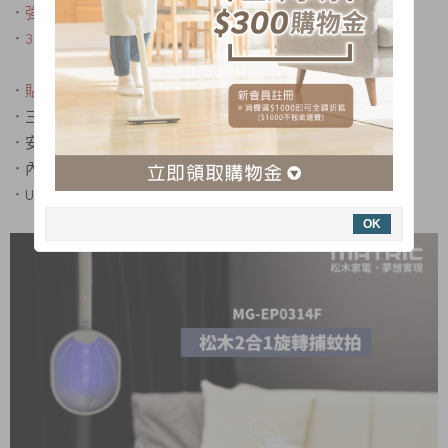
．
強效LED紫光
，蚊蟲不漏抓
．
3000V瞬間強力電擊
，蚊子觸網即滅！
．
貼合牆壁，捕蚊無死角
．三層高壓電網，小黑蚊不漏抓
．安全絕緣電網，防護好安心
．內建18650鋰電池，電力持久使用壽命長
．USB線長1.5米
OK