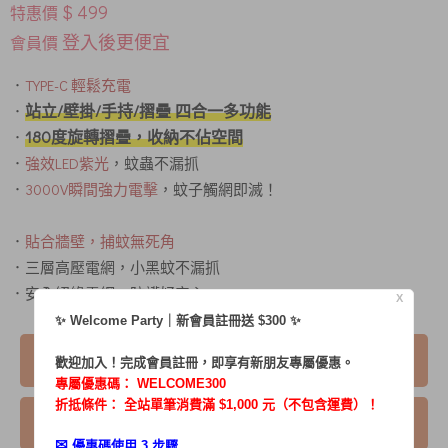
$ 499
特惠價
登入後更便宜
會員價
．
TYPE-C 輕鬆充電
站立/壁掛/手持/摺疊 四合一多功能
．
180度旋轉摺疊，收納不佔空間
．
．
強效LED紫光
，蚊蟲不漏抓
．
3000V瞬間強力電擊
，蚊子觸網即滅！
．
貼合牆壁，捕蚊無死角
．三層高壓電網，小黑蚊不漏抓
．安全絕緣電網，防護好安心
X
✨ Welcome Party｜新會員註冊送 $300 ✨
我要購買
歡迎加入！完成會員註冊，即享有新朋友專屬優惠。
專屬優惠碼：
WELCOME300
折抵條件： 全站單筆消費滿 $1,000 元（不包含運費）！
我要詢問
✉︎
優惠碼使用 3 步驟