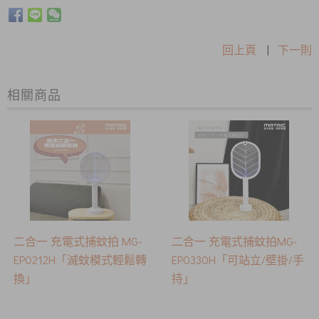
回上頁
|
下一則
相關商品
二合一 充電式捕蚊拍 MG-
二合一 充電式捕蚊拍MG-
EP0212H「滅蚊模式輕鬆轉
EP0330H「可站立/壁掛/手
換」
持」