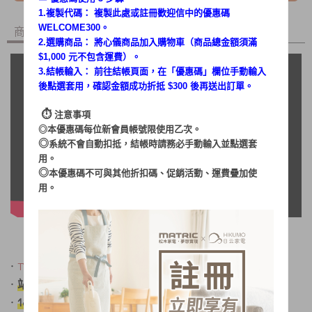
1.複製代碼： 複製此處或註冊歡迎信中的優惠碼
WELCOME300。
商品內容
商品討論
2.選購商品： 將心儀商品加入購物車（商品總金額須滿
$1,000 元不包含運費）。
3.結帳輸入： 前往結帳頁面，在「
優惠碼
」欄位手動輸入
後點選套用，確認金額成功折抵 $300 後再送出訂單。
⏱︎
注意事項
◎本優惠碼每位新會員帳號限使用乙次。
◎
系統不會自動扣抵，結帳時請務必手動輸入並點選套
用。
◎
本優惠碼不可與其他折扣碼、促銷活動、運費疊加使
用。
．
TYPE-C 輕鬆充電
站立/壁掛/手持/摺疊 四合一多功能
．
180度旋轉摺疊，收納不佔空間
．