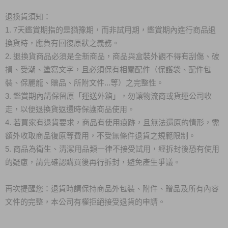
退換貨須知：
1. 7天鑑賞期指的是猶豫期，而非試用期，鑑賞期內進行商品退
換貨時，應負有回復原狀之義務。
2. 退換貨商品必須是全新商品，商品與盒裝外觀不得有刮傷、破
損、受潮、塗寫文字，且必須保有相關配件（保護袋、配件包
裝、保麗龍、贈品、所附文件...等）之完整性。
3. 鑑賞期內請保留原「運送外箱」，勿讓物流商或貨運公司收
走，以便退換貨返還時保護商品使用。
4. 若買家有退貨要求，商品有使用痕跡，且無法還原的情形，需
額外收取商品復原等費用，不受無條件退貨之規範限制。
5. 商品為衛生、清潔用品類一律不接受試用，經拆封後恐有使用
的疑慮，請先確認購買後再行拆封，避免產生爭議。
再次提醒您：退貨時請保持商品外包裝、附件、贈品及所有內容
文件的完整，本公司有權拒絕接受退貨的申請。