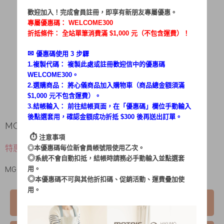
歡迎加入！完成會員註冊，即享有新朋友專屬優惠。
專屬優惠碼：
WELCOME300
折抵條件： 全站單筆消費滿 $1,000 元（不包含運費）！
✉︎
優惠碼使用 3 步驟
1.複製代碼： 複製此處或註冊歡迎信中的優惠碼
WELCOME300。
2.選購商品： 將心儀商品加入購物車（商品總金額須滿
$1,000 元不包含運費）。
3.結帳輸入： 前往結帳頁面，在「
優惠碼
」欄位手動輸入
後點選套用，確認金額成功折抵 $300 後再送出訂單。
MG-VC1020/1803集塵袋(L45-ZD110-027)
⏱︎
注意事項
$ 60
特惠價
◎本優惠碼每位新會員帳號限使用乙次。
◎
系統不會自動扣抵，結帳時請務必手動輸入並點選套
MG-VC1020/1803集塵袋
用。
◎
本優惠碼不可與其他折扣碼、促銷活動、運費疊加使
用。
我要購買