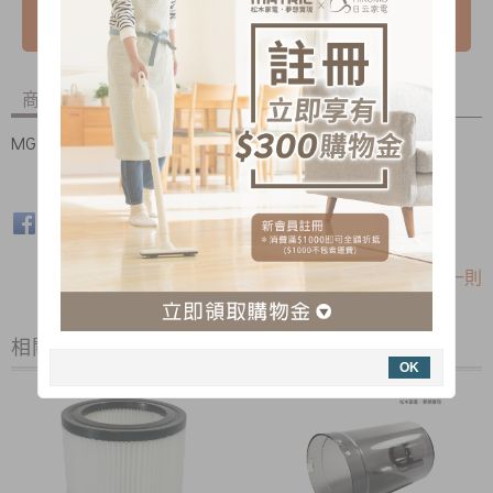
我要詢問
商品內容
商品討論
MG-VC1020/1803集塵袋
回上頁
|
下一則
相關商品
OK