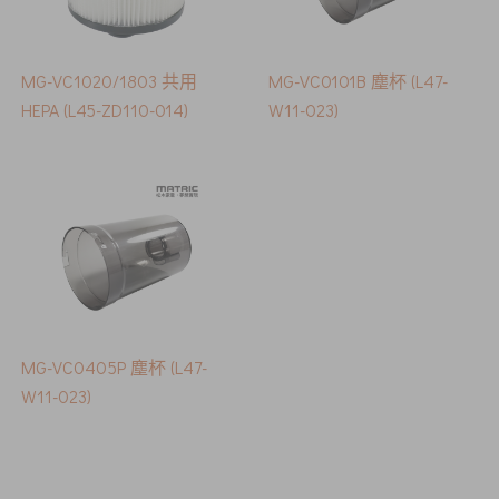
MG-VC1020/1803 共用
MG-VC0101B 塵杯 (L47-
HEPA (L45-ZD110-014)
W11-023)
MG-VC0405P 塵杯 (L47-
W11-023)