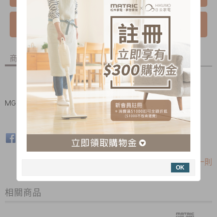
我要詢問
商品內容
商品討論
MG-VC0101B 塵杯 (L47-W11-023) /不含擋塵片
上一則
|
回上頁
|
下一則
OK
相關商品