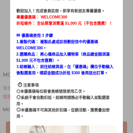
歡迎加入！完成會員註冊，即享有新朋友專屬優惠。
專屬優惠碼：
WELCOME300
折抵條件： 全站單筆消費滿 $1,000 元（不包含運費）！
✉︎
優惠碼使用 3 步驟
1.複製代碼： 複製此處或註冊歡迎信中的優惠碼
WELCOME300。
2.選購商品： 將心儀商品加入購物車（商品總金額須滿
$1,000 元不包含運費）。
3.結帳輸入： 前往結帳頁面，在「
優惠碼
」欄位手動輸入
後點選套用，確認金額成功折抵 $300 後再送出訂單。
MG-VC0101B 塵杯 (L47-W11-023)
⏱︎
注意事項
220
售價 $
◎本優惠碼每位新會員帳號限使用乙次。
$ 100
特惠價
◎
系統不會自動扣抵，結帳時請務必手動輸入並點選套
用。
MG-VC0101B 塵杯 (L47-W11-023) /不含擋塵片
◎
本優惠碼不可與其他折扣碼、促銷活動、運費疊加使
用。
已售完