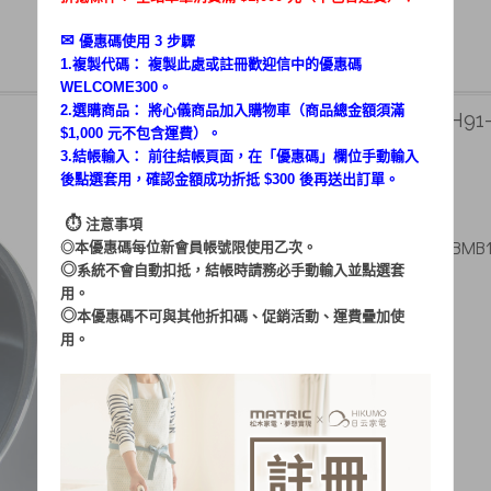
✉︎
優惠碼使用 3 步驟
1.複製代碼： 複製此處或註冊歡迎信中的優惠碼
WELCOME300。
2.選購商品： 將心儀商品加入購物車（商品總金額須滿
MG-RC0402 內鍋 (KH91-
$1,000 元不包含運費）。
3.結帳輸入： 前往結帳頁面，在「
優惠碼
」欄位手動輸入
350
售價 $
後點選套用，確認金額成功折抵 $300 後再送出訂單。
$ 200
特惠價
⏱︎
注意事項
MG-RC0402 內鍋 (KH91-BMB1
◎本優惠碼每位新會員帳號限使用乙次。
◎
系統不會自動扣抵，結帳時請務必手動輸入並點選套
用。
◎
本優惠碼不可與其他折扣碼、促銷活動、運費疊加使
用。