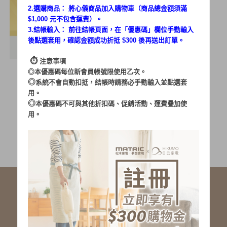
2.選購商品： 將心儀商品加入購物車（商品總金額須滿
$1,000 元不包含運費）。
3.結帳輸入： 前往結帳頁面，在「
優惠碼
」欄位手動輸入
後點選套用，確認金額成功折抵 $300 後再送出訂單。
⏱︎
注意事項
活動資訊
◎本優惠碼每位新會員帳號限使用乙次。
◎
系統不會自動扣抵，結帳時請務必手動輸入並點選套
用。
◎
本優惠碼不可與其他折扣碼、促銷活動、運費疊加使
用。
社群服務連結
<LINE ID: @matric.jp>
線上客服 LINE 歡迎加入
線上客服 Facebook 歡迎加入