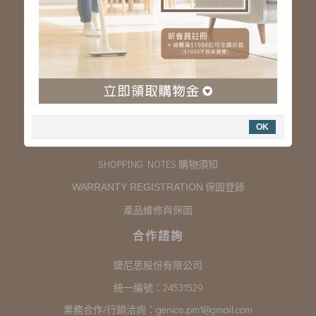
服務專線：03-323-2180
客服信箱 :
genios.service@gmail.com
服務時間：星期一至星期五 上午9:00~下午6:00
例假日休假
購物說明
OK
COMPANY INFORMATION 聯絡我們
SHOPPING NOTES 購物須知
保固登錄
WARRANTY REGISTRATION
產品維修與保固
合作諮詢
婕尼思股份有限公司
統一編號：24531529
業務合作/行銷洽詢：
genios.pm1@gmail.com