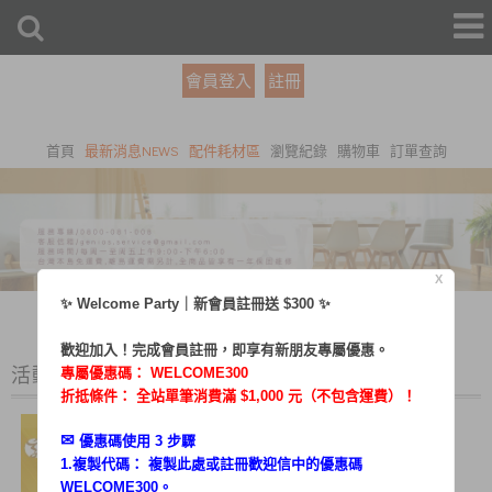
會員登入
註冊
首頁
最新消息NEWS
配件耗材區
瀏覽紀錄
購物車
訂單查詢
X
✨ Welcome Party｜新會員註冊送 $300 ✨
歡迎加入！完成會員註冊，即享有新朋友專屬優惠。
活動花絮
專屬優惠碼：
WELCOME300
折抵條件： 全站單筆消費滿 $1,000 元（不包含運費）！
✉︎
優惠碼使用 3 步驟
1.複製代碼： 複製此處或註冊歡迎信中的優惠碼
WELCOME300。