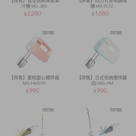
【停售】真空保鮮凍氧果
【停售】四刀刃食物調理
汁機 MG-JB0
機 MG-FC12
2,280
1,680
$
$
【停售】蜜桃甜心攪拌器
【停售】日式收納攪拌器
MG-HM090
(白) MG-HM
990
990
$
$