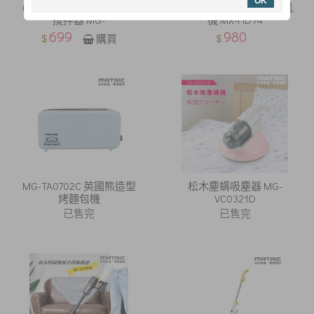
OK
(福利品) 草莓奶油收納盒
【停售】負離子快乾吹風
攪拌器 MG-
機 MX-HD14
699
980
$
$
購買
MG-TA0702C 英國熊造型
松木塵螨吸塵器 MG-
烤麵包機
VC0321D
已售完
已售完