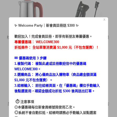
X
✨ Welcome Party｜新會員註冊送 $300 ✨
歡迎加入！完成會員註冊，即享有新朋友專屬優惠。
松木1.7L大容量時尚不鏽鋼
【停售】無線勁旋自走吸
快煮壺 MG
塵器 MG-VC1
專屬優惠碼：
WELCOME300
已售完
5,980
折抵條件： 全站單筆消費滿 $1,000 元（不包含運費）！
$
✉︎
優惠碼使用 3 步驟
1.複製代碼： 複製此處或註冊歡迎信中的優惠碼
WELCOME300。
2.選購商品： 將心儀商品加入購物車（商品總金額須滿
$1,000 元不包含運費）。
3.結帳輸入： 前往結帳頁面，在「
優惠碼
」欄位手動輸入
後點選套用，確認金額成功折抵 $300 後再送出訂單。
⏱︎
注意事項
英國熊造型 厚片烤麵包機
【停售】女王の無線靜音
◎本優惠碼每位新會員帳號限使用乙次。
MG-TA07
完美掃除機 MG-
◎
系統不會自動扣抵，結帳時請務必手動輸入並點選套
已售完
6,980
$