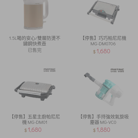
1.5L喝的安心/雙層防燙不
【停售】巧巧帕尼尼機
鏽鋼快煮壺
MG-DM0706
已售完
1,680
$
【停售】五星主廚帕尼尼
【停售】手持強效氣旋吸
機 MG-DM01
塵器 MG-VC0
1,680
1,880
$
$