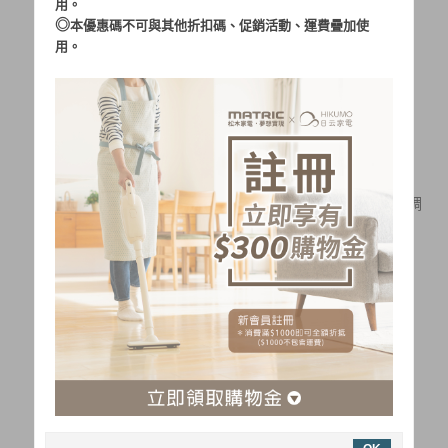
用。
◎
本優惠碼不可與其他折扣碼、促銷活動、運費疊加使
用。
【停售】松木28L微電腦烘
【停售】16L微電腦烘培調
培調理電烤箱M
理烤箱 MG-
5,980
2,980
$
$