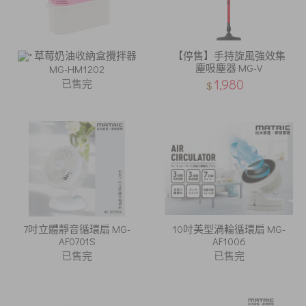
草莓奶油收納盒攪拌器
【停售】手持旋風強效集
塵吸塵器 MG-V
MG-HM1202
1,980
已售完
$
7吋立體靜音循環扇 MG-
10吋美型渦輪循環扇 MG-
AF0701S
AF1006
已售完
已售完