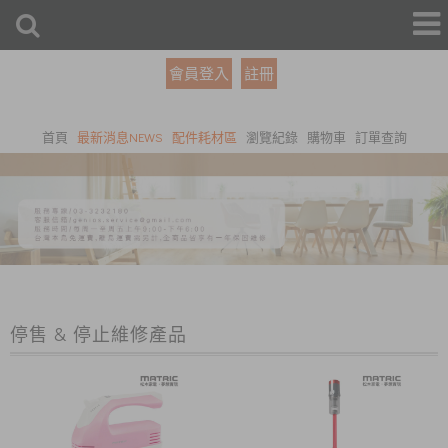
會員登入
註冊
首頁
最新消息NEWS
配件耗材區
瀏覽紀錄
購物車
訂單查詢
停售 & 停止維修產品