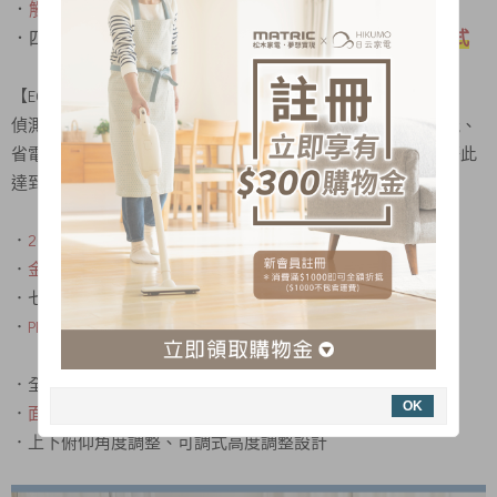
．
觸控面板，操作方便又省力
．四種模式：正常風、自然風、睡眠風及
ECO智能溫控模式
【ECO智能溫控模式】
偵測週遭環境的溫度，來調整自身的風量輸出，藉此達到節能、
省電的目，若室內的溫度下降了，風扇也會跟著調低轉速，藉此
達到全方位的省電節能，省去手動操縱、定時的麻煩
．
20段風量、1-15小時定時
．
金屬中柱
、穩固又耐用
．七片扇葉、風力柔和且舒適
．
PP材質扇葉
、風切聲小噪音低
．全機能搭載遙控器，且具有遙控擺頭功能
OK
．
面板指示燈可遙控關閉
，夜間不擾眠
．上下俯仰角度調整、可調式高度調整設計