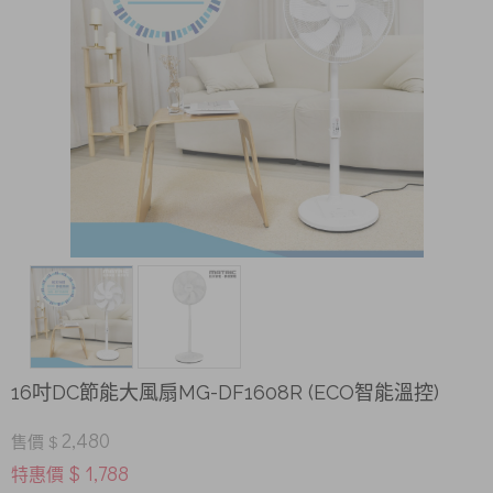
16吋DC節能大風扇MG-DF1608R (ECO智能溫控)
2,480
售價 $
$ 1,788
特惠價