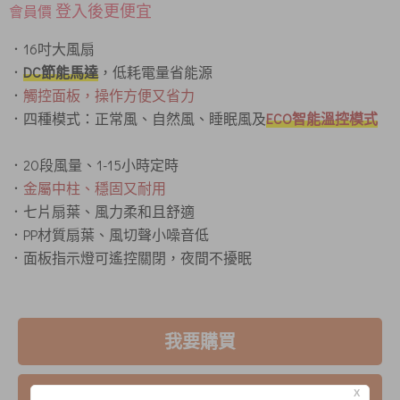
登入後更便宜
會員價
．16吋大風扇
．
DC節能馬達
，低耗電量省能源
．
觸控面板，操作方便又省力
．四種模式：正常風、自然風、睡眠風及
ECO智能溫控模式
．20段風量、1-15小時定時
．
金屬中柱、穩固又耐用
．七片扇葉、風力柔和且舒適
．PP材質扇葉、風切聲小噪音低
．面板指示燈可遙控關閉，夜間不擾眠
我要購買
我要詢問
X