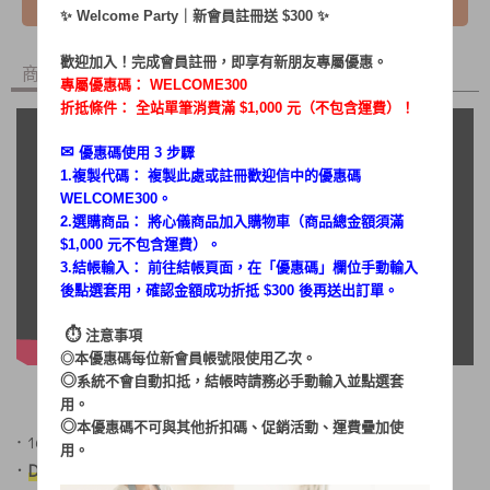
✨ Welcome Party｜新會員註冊送 $300 ✨
歡迎加入！完成會員註冊，即享有新朋友專屬優惠。
商品內容
商品討論
專屬優惠碼：
WELCOME300
折抵條件： 全站單筆消費滿 $1,000 元（不包含運費）！
✉︎
優惠碼使用 3 步驟
1.複製代碼： 複製此處或註冊歡迎信中的優惠碼
WELCOME300。
2.選購商品： 將心儀商品加入購物車（商品總金額須滿
$1,000 元不包含運費）。
3.結帳輸入： 前往結帳頁面，在「
優惠碼
」欄位手動輸入
後點選套用，確認金額成功折抵 $300 後再送出訂單。
⏱︎
注意事項
◎本優惠碼每位新會員帳號限使用乙次。
◎
系統不會自動扣抵，結帳時請務必手動輸入並點選套
用。
◎
本優惠碼不可與其他折扣碼、促銷活動、運費疊加使
．16吋大風扇
用。
．
DC節能馬達
，低耗電量省能源