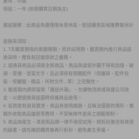
產地：中國
保固：一年 (依照購買日期為主)
運送服務：此商品免運僅限本島地區，配送離島區域運費需另計
退換貨須知：
1. 7天鑑賞期指的是猶豫期，而非試用期，鑑賞期內進行商品退
換貨時，應負有回復原狀之義務。
2. 退換貨商品必須是全新商品，商品與盒裝外觀不得有刮傷、破
損、受潮、塗寫文字，且必須保有相關配件（保護袋、配件包
裝、保麗龍、贈品、所附文件...等）之完整性。
3. 鑑賞期內請保留原「運送外箱」，勿讓物流商或貨運公司收
走，以便退換貨返還時保護商品使用。
4. 若買家有退貨要求，商品有使用痕跡，且無法還原的情形，需
額外收取商品復原等費用，不受無條件退貨之規範限制。
5. 商品為衛生、清潔用品類一律不接受試用，經拆封後恐有使用
的疑慮，請先確認購買後再行拆封，避免產生爭議。