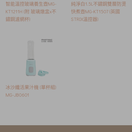
智能溫控玻璃養生壺MG-
純淨白1.5L不鏽鋼雙層防燙
KT1211H (附 玻璃燉盅x不
快煮壺MG-KT1507 (英國
鏽鋼濾網杯)
STRIX溫控器)
冰沙纖活果汁機 (單杯組)
MG-JB0601