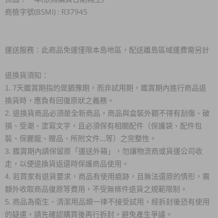
商檢字號(BSMI) : R37945
運送服務：此商品免運僅限本島地區，配送離島區域運費需另計
退換貨須知：
1. 7天鑑賞期指的是猶豫期，而非試用期，鑑賞期內進行商品退
換貨時，應負有回復原狀之義務。
2. 退換貨商品必須是全新商品，商品與盒裝外觀不得有刮傷、破
損、受潮、塗寫文字，且必須保有相關配件（保護袋、配件包
裝、保麗龍、贈品、所附文件...等）之完整性。
3. 鑑賞期內請保留原「運送外箱」，勿讓物流商或貨運公司收
走，以便退換貨返還時保護商品使用。
4. 若買家有退貨要求，商品有使用痕跡，且無法還原的情形，需
額外收取商品復原等費用，不受無條件退貨之規範限制。
5. 商品為衛生、清潔用品類一律不接受試用，經拆封後恐有使用
的疑慮，請先確認購買後再行拆封，避免產生爭議。