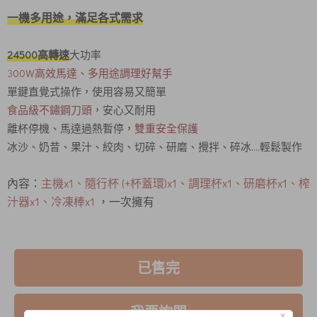
一機多用途，滿足各式需求
24500高轉速
大功率
3
00W高效馬達、多用途調理好幫手
單鍵直覺式操作，使用容易又簡單
食品級不鏽鋼刀頭
，安心又耐用
離杯停機、馬達過熱暫停，
雙重安全保護
冰沙、奶昔、果汁、絞肉、切碎、研磨、攪拌、碎冰..
..
輕鬆製作
內容：
主機x1、隨行杯 (+杯蓋環)x1、調理杯x1、研磨杯x1、榨
汁器x1、冷凍棒x1
，一次擁有
已售完
我要詢問
X