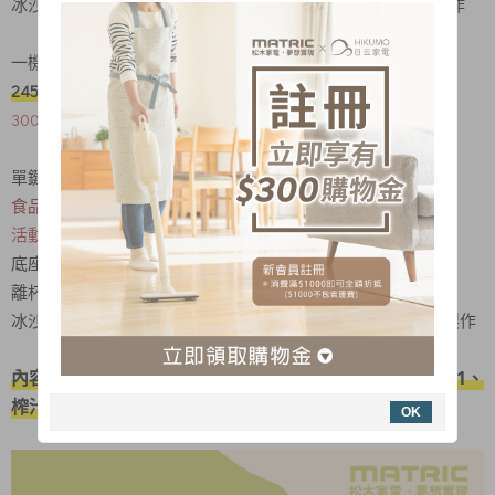
冰沙、奶昔、果汁、絞肉、切碎、研磨、攪拌、碎冰..輕鬆製作
一機多用途，滿足各式需求
24500高轉速
大功率
300W高效馬達、多用途調理好幫手
單鍵直覺式操作，使用容易又簡單
食品級不鏽鋼刀頭，安心又耐用
活動式杯蓋環，外出攜帶好方便
底座止滑吸盤設計，防震防滑好安心
離杯停機、馬達過熱暫停，
雙重安全保護
冰沙、奶昔、果汁、絞肉、切碎、研磨、攪拌、碎冰..
..
輕鬆製作
內容 : 主機x1、隨行杯 (+杯蓋環)x1、調理杯x1、研磨杯x1、
榨汁器x1、冷凍棒x1
OK