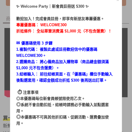
✨ Welcome Party｜新會員註冊送 $300 ✨
商品內容
商品討論
歡迎加入！完成會員註冊，即享有新朋友專屬優惠。
專屬優惠碼：
WELCOME300
折抵條件： 全站單筆消費滿 $1,000 元（不包含運費）！
✉︎
優惠碼使用 3 步驟
1.複製代碼： 複製此處或註冊歡迎信中的優惠碼
WELCOME300。
2.選購商品： 將心儀商品加入購物車（商品總金額須滿
$1,000 元不包含運費）。
3.結帳輸入： 前往結帳頁面，在「
優惠碼
」欄位手動輸入
後點選套用，確認金額成功折抵 $300 後再送出訂單。
⏱︎
注意事項
◎本優惠碼每位新會員帳號限使用乙次。
◎
系統不會自動扣抵，結帳時請務必手動輸入並點選套
用。
◎
買一台就可以抵多台！
本優惠碼不可與其他折扣碼、促銷活動、運費疊加使
用。
新鮮現打，輕鬆補充水份和營養