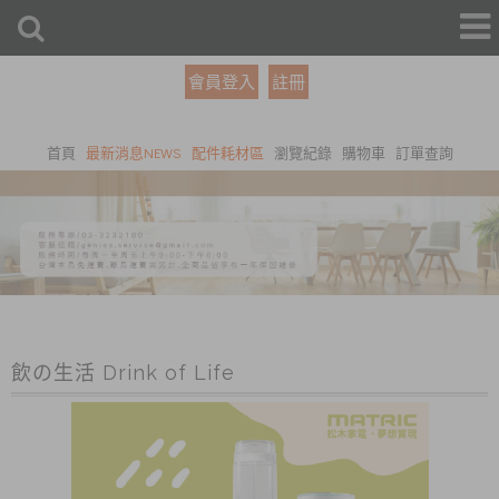
會員登入
註冊
首頁
最新消息NEWS
配件耗材區
瀏覽紀錄
購物車
訂單查詢
飲の生活 Drink of Life