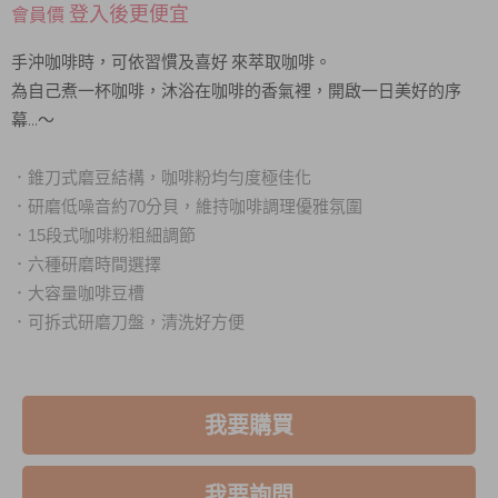
登入後更便宜
會員價
手沖咖啡時，可依習慣及喜好 來萃取咖啡。
為自己煮一杯咖啡，沐浴在咖啡的香氣裡，開啟一日美好的序
幕...～
．錐刀式磨豆結構，咖啡粉均勻度極佳化
．研磨低噪音約70分貝，維持咖啡調理優雅氛圍
．15段式咖啡粉粗細調節
．六種研磨時間選擇
．大容量咖啡豆槽
．可拆式研磨刀盤，清洗好方便
我要購買
我要詢問