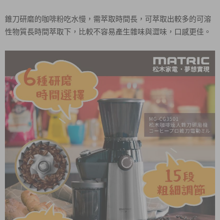
錐刀研磨的咖啡粉吃水慢，需萃取時間長，可萃取出較多的可溶
性物質長時間萃取下，比較不容易產生雜味與澀味，口感更佳。