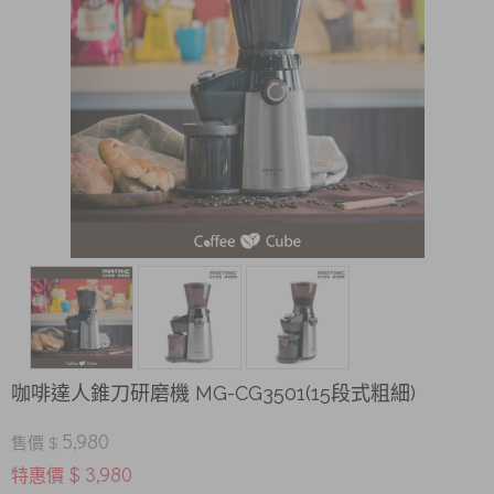
咖啡達人錐刀研磨機 MG-CG3501(15段式粗細)
5,980
售價 $
$ 3,980
特惠價