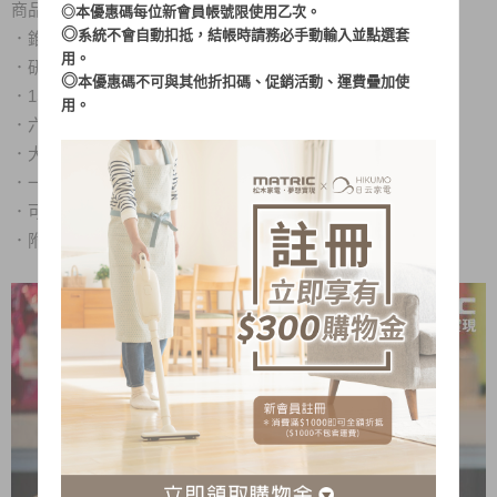
商品特色：
◎本優惠碼每位新會員帳號限使用乙次。
◎
系統不會自動扣抵，結帳時請務必手動輸入並點選套
．錐刀式磨豆結構，咖啡粉均勻度極佳化
用。
．研磨低噪音約70分貝，維持咖啡調理優雅氛圍
◎
本優惠碼不可與其他折扣碼、促銷活動、運費疊加使
．15段式咖啡粉粗細調節，適用於各種咖啡沖煮方式
用。
．六種研磨時間選擇，研磨粉量隨心所欲
．大容量咖啡豆槽，可裝入350公克咖啡豆
．一鍵啟動，使用簡單又便利
．可拆式研磨刀盤，清洗好方便
．附清潔刷