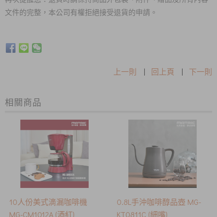
文件的完整，本公司有權拒絕接受退貨的申請。
上一則
|
回上頁
|
下一則
相關商品
10人份美式滴漏咖啡機
0.8L手沖咖啡醇品壺 MG-
MG-CM1012A (酒紅)
KT0811C (細嘴)