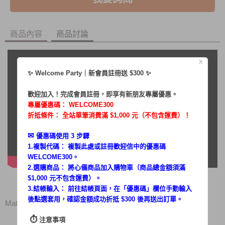
商品內容
商品討論
X
✨ Welcome Party｜新會員註冊送 $300 ✨
歡迎加入！完成會員註冊，即享有新朋友專屬優惠。
專屬優惠碼：
WELCOME300
折抵條件： 全站單筆消費滿 $1,000 元（不包含運費）！
✉︎
優惠碼使用 3 步驟
1.複製代碼： 複製此處或註冊歡迎信中的優惠碼
WELCOME300。
2.選購商品： 將心儀商品加入購物車（商品總金額須滿
$1,000 元不包含運費）。
3.結帳輸入： 前往結帳頁面，在「
優惠碼
」欄位手動輸入
後點選套用，確認金額成功折抵 $300 後再送出訂單。
Matric 咖啡達人錐刀研磨機 MG-CG3501
⏱︎
注意事項