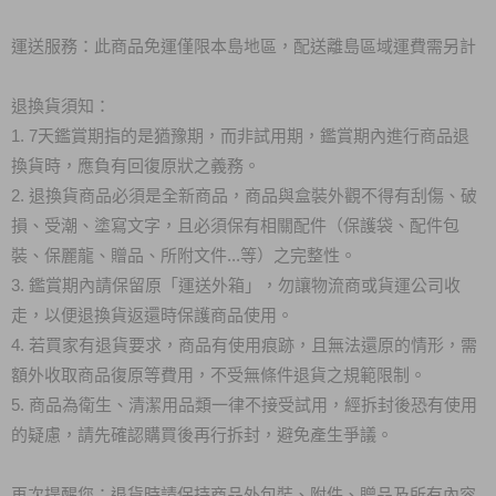
運送服務：此商品免運僅限本島地區，配送離島區域運費需另計
退換貨須知：
1. 7天鑑賞期指的是猶豫期，而非試用期，鑑賞期內進行商品退
換貨時，應負有回復原狀之義務。
2. 退換貨商品必須是全新商品，商品與盒裝外觀不得有刮傷、破
損、受潮、塗寫文字，且必須保有相關配件（保護袋、配件包
裝、保麗龍、贈品、所附文件...等）之完整性。
3. 鑑賞期內請保留原「運送外箱」，勿讓物流商或貨運公司收
走，以便退換貨返還時保護商品使用。
4. 若買家有退貨要求，商品有使用痕跡，且無法還原的情形，需
額外收取商品復原等費用，不受無條件退貨之規範限制。
5. 商品為衛生、清潔用品類一律不接受試用，經拆封後恐有使用
的疑慮，請先確認購買後再行拆封，避免產生爭議。
再次提醒您：退貨時請保持商品外包裝、附件、贈品及所有內容