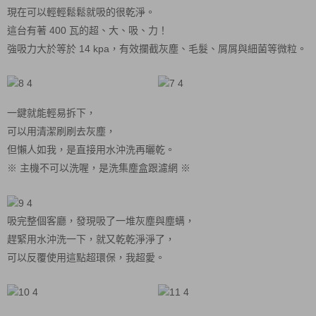
現在可以輕輕鬆鬆就吸的很乾淨。
這台有著 400 瓦的超、大、吸、力！
強吸力大於等於 14 kpa，有效攔截灰塵、毛髮、屑屑與細菌等微粒。
一鍵就能輕易拆下，
可以用清潔刷刷去灰塵，
但懶人如我，是直接用水沖洗再曬乾。
※ 主機不可以洗喔，是洗集塵盒跟濾網 ※
吸完整個客廳，發現吸了一堆灰塵與塵螨，
趕緊用水沖洗一下，就又乾乾淨淨了，
可以反覆使用這點超環保，我超愛。