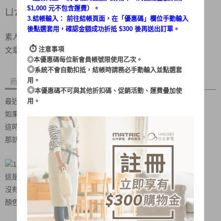
$1,000 元不包含運費）。
ㄩㄊ吃不停／體驗HKM-VC0430
3.結帳輸入： 前往結帳頁面，在「
優惠碼
」欄位手動輸入
後點選套用，確認金額成功折抵 $300 後再送出訂單。
素人體驗：
ㄩㄊ吃不停
／
體驗HKM-VC0430
⏱︎
文章出處：
https://reurl.cc/ZbyGk6
注意事項
◎本優惠碼每位新會員帳號限使用乙次。
◎
系統不會自動扣抵，結帳時請務必手動輸入並點選套
商品內容
商品討論
用。
◎
本優惠碼不可與其他折扣碼、促銷活動、運費疊加使
最近因為剛搬家，非常需要大掃除，
用。
如果只有掃把會掃到天荒地老，
這時有一把超給力的神隊友很重要，
那就是我們的「吸塵器」！
這是來自日云的兩用式氣旋吸塵器，
沒有過於複雜的配件與操作，非常好上手，
顏色的溫柔的泰奶色，感覺非常文青呢。