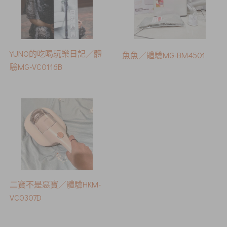
YUNO的吃喝玩樂日記／體
魚魚／體驗MG-BM4501
驗MG-VC0116B
二寶不是惡寶／體驗HKM-
VC0307D