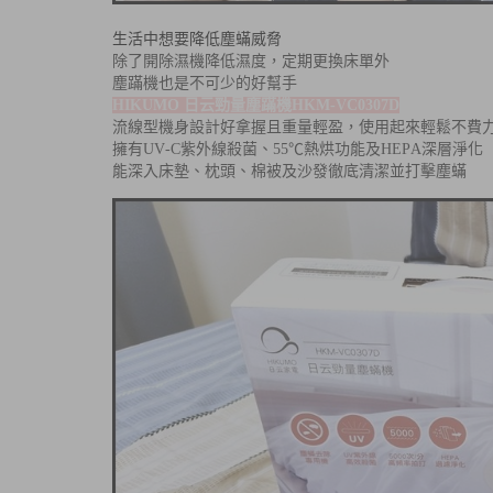
生活中
想要降低塵蟎威脅
除了開除濕機降低濕度，定期更換床單外
塵蹣機也是不可少的好幫手
HIKUMO 日云勁量塵蹣機HKM-VC0307D
流線型機身設計好拿握且重量輕盈，使用起來輕鬆不費
擁有UV-C紫外線殺菌、55℃熱烘功能及HEPA深層淨化
能深入床墊、枕頭、棉被及沙發徹底清潔並打擊塵蟎