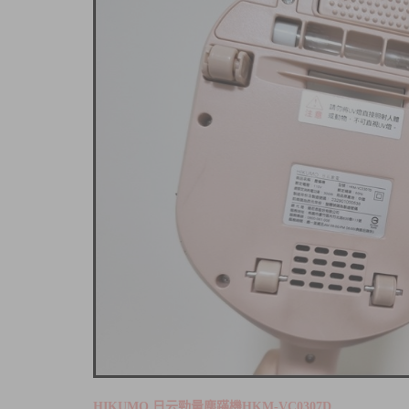
HIKUMO 日云勁量塵蹣機HKM-VC0307D