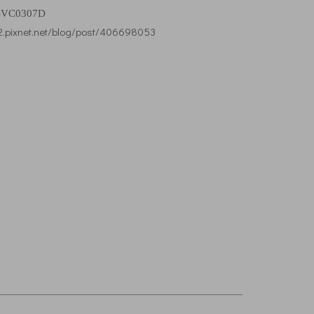
VC0307D
12.pixnet.net/blog/post/406698053