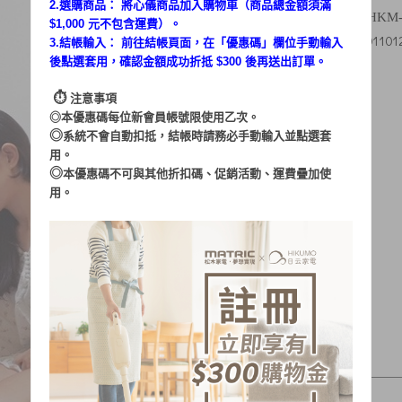
2.選購商品： 將心儀商品加入購物車（商品總金額須滿
瑞秋兒
素人體驗：
／
體驗
HKM-
$1,000 元不包含運費）。
https://rachel0110
文章出處：
3.結帳輸入： 前往結帳頁面，在「
優惠碼
」欄位手動輸入
後點選套用，確認金額成功折抵 $300 後再送出訂單。
⏱︎
注意事項
◎本優惠碼每位新會員帳號限使用乙次。
◎
系統不會自動扣抵，結帳時請務必手動輸入並點選套
用。
◎
本優惠碼不可與其他折扣碼、促銷活動、運費疊加使
用。