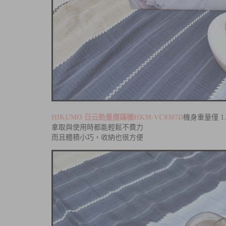
HIKUMO 日云勁量塵蹣機HKM-VC0307D
機身重量僅 1.1
拿取與使用時都能輕鬆不費力
而且體積小巧，收納也很方便