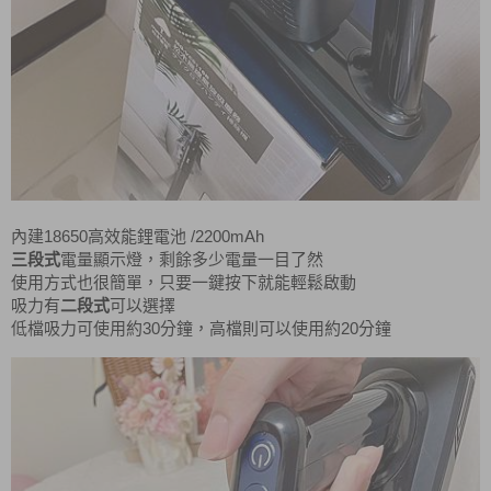
18650
/2200mAh
內建
高效能鋰電池
三段式
電量顯示燈，剩餘多少電量一目了然
使用方式也很簡單，只要一鍵按下就能輕鬆啟動
吸力有
二段式
可以選擇
30
20
低檔吸力可使用約
分鐘，高檔則可以使用約
分鐘