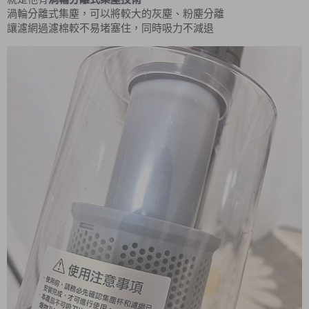
渦輪分離式集塵，可以將較大的灰塵、粉塵分離
讓濾網過濾棉較不易堵塞住，同時吸力不減退