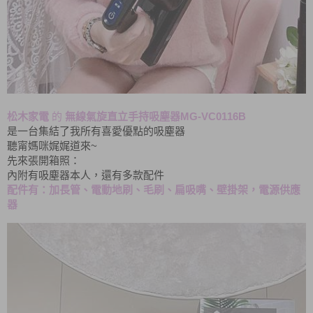
MG-VC0116B
松木家電
的
無線氣旋直立手持吸塵器
是一台集結了我所有喜愛優點的吸塵器
~
聽甯媽咪娓娓道來
先來張開箱照：
內附有吸塵器本人，還有多款配件
配件有：加長管、電動地刷、毛刷、扁吸嘴、壁掛架，電源供應
器