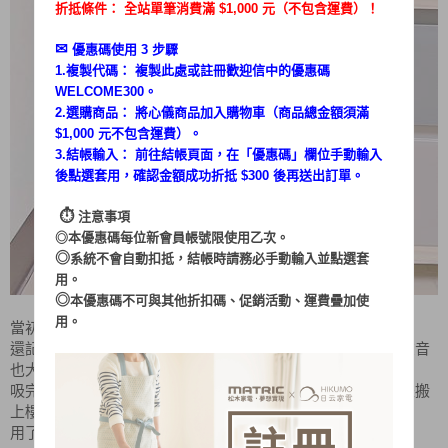
折抵條件： 全站單筆消費滿 $1,000 元（不包含運費）！
✉︎
優惠碼使用 3 步驟
1.複製代碼： 複製此處或註冊歡迎信中的優惠碼
WELCOME300。
2.選購商品： 將心儀商品加入購物車（商品總金額須滿
$1,000 元不包含運費）。
3.結帳輸入： 前往結帳頁面，在「
優惠碼
」欄位手動輸入
後點選套用，確認金額成功折抵 $300 後再送出訂單。
⏱︎
注意事項
◎本優惠碼每位新會員帳號限使用乙次。
◎
系統不會自動扣抵，結帳時請務必手動輸入並點選套
用。
◎
本優惠碼不可與其他折扣碼、促銷活動、運費疊加使
用。
當初在選擇吸塵器的時候，我也有爬文做了一些功課
還記得以前家中最先使用的，是一台插電型體積又大又重、聲音
也大的吸塵器
吸完一個區塊就已經氣喘吁吁，更別說要移動到別的區塊或是搬
上樓
用了幾次就閒置在角落