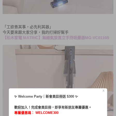
「工欲善其事，必先利其器」
今天要來跟大家分享，我的打掃好幫手
MATRIC
MG-VC0116B
【松木家電
】無線氣旋直立手持吸塵器
X
✨ Welcome Party｜新會員註冊送 $300 ✨
歡迎加入！完成會員註冊，即享有新朋友專屬優惠。
專屬優惠碼：
WELCOME300