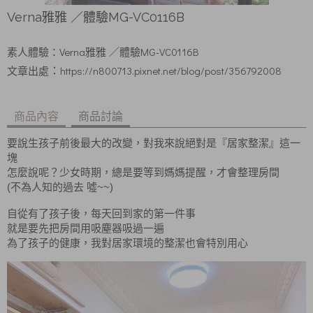
Verna雅雅 ／體驗MG-VC0116B
Verna雅雅
／體驗MG-VC0116B
素人體驗：
https://n800713.pixnet.net/blog/post/356792008
：
文章出處
商品內容
商品討論
要說生孩子前後最大的改變，對我來說絕對是『居家整潔』這一
塊
怎麼說呢？少女時期，總是要等到媽媽提醒，才會整理房間
(
~~)
不為人知的過去
噓
自從有了孩子後，每天回到家的第一件事
就是要先把房間用吸塵器吸過一遍
為了孩子的健康，我對居家環境的整潔也會特別用心