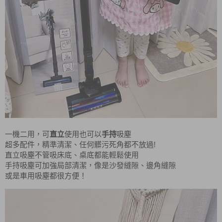
一機二用，可
直立
使用也可以
手持
吸塵
!
超多配件，精準清潔、任何髒污死角都不放過
直立吸塵不管吸床底、桌底都能輕鬆使用
手持吸塵可加強局部清潔，像是沙發縫隙、邊角縫隙
或是車用吸塵都很方便！