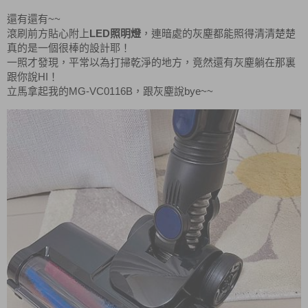
~~
還有還有
LED
滾刷前方貼心附上
照明燈
，連暗處的灰塵都能照得清清楚楚
真的是一個很棒的設計耶！
一照才發現，平常以為打掃乾淨的地方，竟然還有灰塵躺在那裏
HI
跟你說
！
MG-VC0116B
bye~~
立馬拿起我的
，跟灰塵說