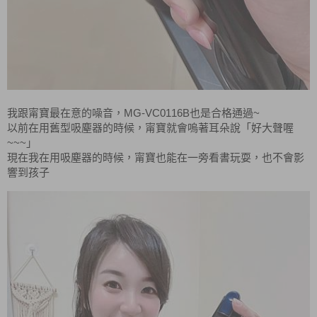
MG-VC0116B
~
我跟甯寶最在意的噪音，
也是合格通過
以前在用舊型吸塵器的時候，甯寶就會嗚著耳朵說「好大聲喔
~~~
」
現在我在用吸塵器的時候，甯寶也能在一旁看書玩耍，也不會影
響到孩子