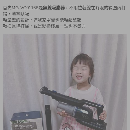
MG-VC0116B
首先
是
無線吸塵器
，不用拉著線在有限的範圍內打
掃，隨拿隨吸
輕量型的設計，連我家甯寶也能輕鬆拿起
轉換區塊打掃，或是變換樓層一點也不費力