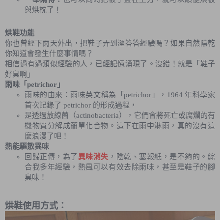
與烘枕了！
烘鞋功能
你也曾經下雨天外出，把鞋子弄到溼答答經驗嗎？如果自然陰乾
你知道會發生什麼事情嗎？
相信過有過類似經驗的人，已經記憶湧現了。沒錯！就是「鞋子
好臭啊」
雨味「petrichor」
雨味的由來：雨味英文稱為「petrichor」，1964 年科學家
首次記錄了 petrichor 的形成過程，
是透過放線菌（actinobacteria），它們會將死亡或腐爛的有
機物質分解成簡單化合物。
這下在雨中淋雨，真的沒有這
麼浪漫了吧！
熱能驅散異味
回歸正傳，為了
異味消失
，陰乾、塞報紙，是不夠的。綜
合我多年經驗，熱風可以有效去除雨味，甚至是鞋子的腳
臭味！
烘鞋使用方式：