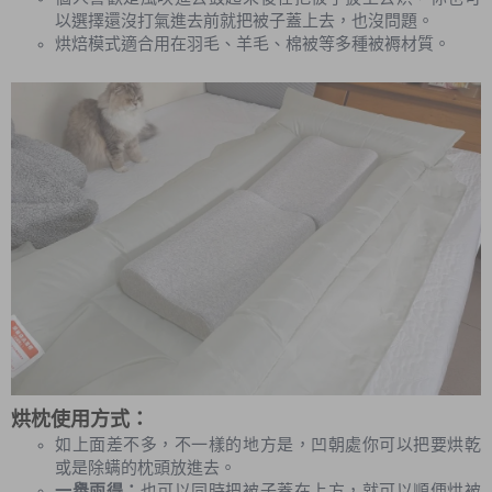
以選擇還沒打氣進去前就把被子蓋上去，也沒問題。
烘焙模式適合用在羽毛、羊毛、棉被等多種被褥材質。
烘枕使用方式：
如上面差不多，不一樣的地方是，凹朝處你可以把要烘乾
或是除螨的枕頭放進去。
一舉兩得：
也可以同時把被子蓋在上方，就可以順便烘被