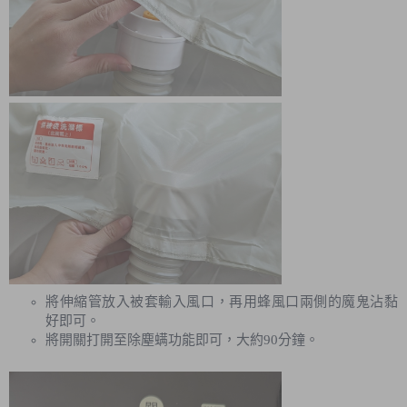
將伸縮管放入被套輸入風口，再用蜂風口兩側的魔鬼沾黏
好即可。
將開關打開至除塵螨功能即可，大約90分鐘。