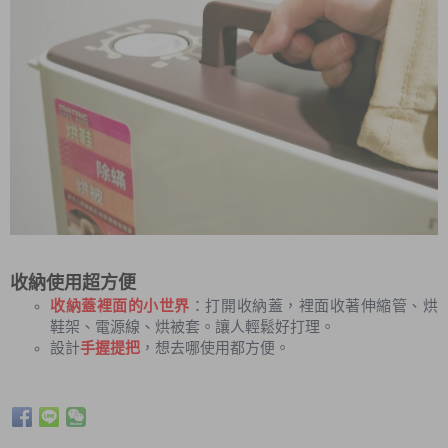
收納使用超方便
收納蓋裡面的小世界
：打開收納蓋，裡面收著伸縮管、烘
鞋架、電源線、烘被套。讓人輕鬆好打理。
設計
手握提把
，想去哪使用都方便。