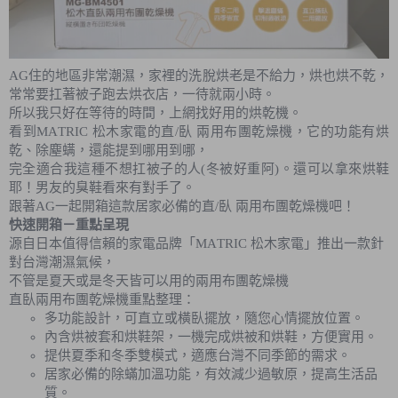
AG住的地區非常潮濕，家裡的洗脫烘老是不給力，烘也烘不乾，
常常要扛著被子跑去烘衣店，一待就兩小時。
所以我只好在等待的時間，上網找好用的烘乾機。
看到MATRIC 松木家電的直/臥 兩用布團乾燥機，它的功能有烘
乾、除塵螨，還能提到哪用到哪，
完全適合我這種不想扛被子的人(冬被好重阿)。還可以拿來烘鞋
耶！男友的臭鞋看來有對手了。
跟著AG一起開箱這款居家必備的直/臥 兩用布團乾燥機吧！
快速開箱－重點呈現
源自日本值得信賴的家電品牌「MATRIC 松木家電」推出一款針
對台灣潮濕氣候，
不管是夏天或是冬天皆可以用的兩用布團乾燥機
直臥兩用布團乾燥機重點整理：
多功能設計，可直立或橫臥擺放，隨您心情擺放位置。
內含烘被套和烘鞋架，一機完成烘被和烘鞋，方便實用。
提供夏季和冬季雙模式，適應台灣不同季節的需求。
居家必備的除蟎加溫功能，有效減少過敏原，提高生活品
質。