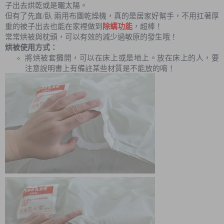
子出去烘乾或是曬太陽。
但有了先直/臥 兩用布團乾燥機，真的是居家好幫手，不用扛著厚
重的被子出去也能在家裡做到
除螨功能
，超棒！
常常烘被與枕頭，可以有效的減少過敏原的發生哦！
烘被使用方式：
將烘被套攤開，可以在床上或是地上。放在床上的人，要
注意說明書上有備註某些材質是不能放的唷！