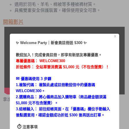
適用於羽毛、羊毛、棉被等多種被褥材質。
具備雙重安全保護裝置，確保使用安全可靠。
開箱影片
X
✨ Welcome Party｜新會員註冊送 $300 ✨
歡迎加入！完成會員註冊，即享有新朋友專屬優惠。
專屬優惠碼：
WELCOME300
折抵條件： 全站單筆消費滿 $1,000 元（不包含運費）！
✉︎
優惠碼使用 3 步驟
1.複製代碼： 複製此處或註冊歡迎信中的優惠碼
WELCOME300。
2.選購商品： 將心儀商品加入購物車（商品總金額須滿
拿出來你會看到
$1,000 元不包含運費）。
兩用布團乾燥機－主機
3.結帳輸入： 前往結帳頁面，在「
優惠碼
」欄位手動輸入
配件：伸縮管
後點選套用，確認金額成功折抵 $300 後再送出訂單。
配件：烘被套
配件：烘鞋架
⏱︎
注意事項