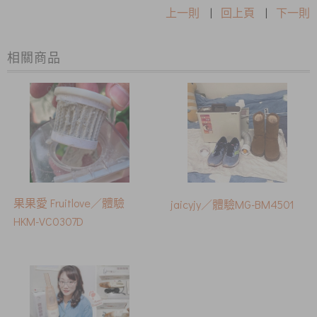
上一則
|
回上頁
|
下一則
相關商品
果果愛 Fruitlove／體驗
jaicyjy／體驗MG-BM4501
HKM-VC0307D