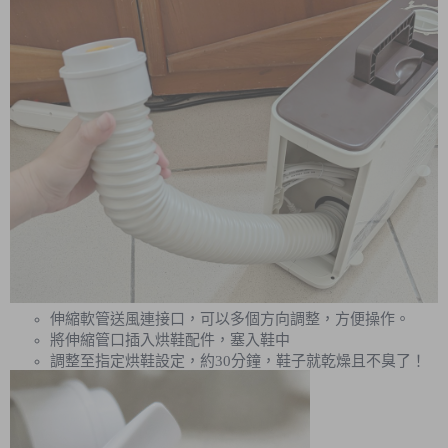
伸縮軟管送風連接口，可以多個方向調整，方便操作。
將伸縮管口插入烘鞋配件，塞入鞋中
調整至指定烘鞋設定，約30分鐘，鞋子就乾燥且不臭了！