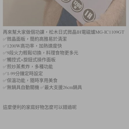
IH
MG-IC1109GT
再來幫大家做個功課，松木日式微晶
電磁爐
✅
微晶面板，簡約高雅易於清潔
1200W
✅
高功率，加熱速度快
9
✅
段火力輕鬆切換，料理食物更多元
+
✅
觸控式
旋鈕式操作面板
✅
煎炒蒸煮炸，多種功能
1-99
✅
分鐘定時設定
✅
保溫功能，隨時享用美食
26cm
✅
無鍋具自動關機
✅
最大支援
鍋具
這麼便利的家庭好物怎麼可以錯過呢