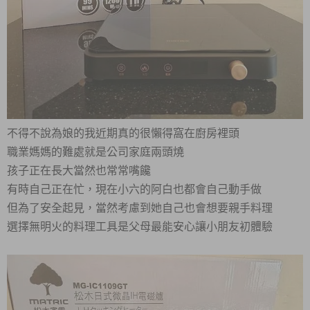
不得不說為娘的我近期真的很懶得窩在廚房裡頭
職業媽媽的難處就是公司家庭兩頭燒
孩子正在長大當然也常常嘴饞
有時自己正在忙，現在小六的阿白也都會自己動手做
但為了安全起見，當然考慮到她自己也會想要親手料理
選擇無明火的料理工具是父母最能安心讓小朋友初體驗