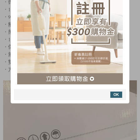
．微晶面板，簡約高雅易於清潔
1200W
．
高功率，加熱速度快
9
．
段火力輕鬆切換，料理食物更多元
+
．觸控式
旋鈕式操作面板
．煎炒蒸煮炸，多種功能
1
99
．
∼
分鐘定時設定
．保溫功能，隨時享用美食
．無鍋具自動關機
．雙重保護裝置，安全防乾燒，溫度過熱保護
．方便收納，不佔空間
OK