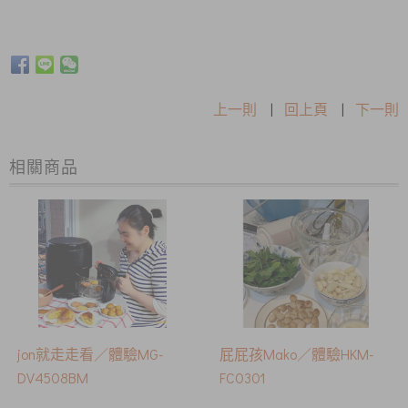
上一則
|
回上頁
|
下一則
相關商品
jon就走走看／體驗MG-
屁屁孩Mako／體驗HKM-
DV4508BM
FC0301