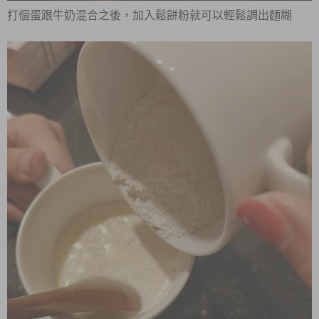
打個蛋跟牛奶混合之後，加入鬆餅粉就可以輕鬆調出麵糊