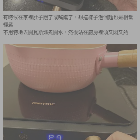
有時候在家裡肚子餓了或嘴饞了，想這樣子泡個麵也是相當
輕鬆
不用特地去開瓦斯爐煮開水，然後站在廚房裡頭又悶又熱