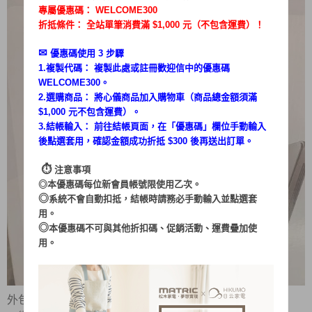
專屬優惠碼：
WELCOME300
折抵條件： 全站單筆消費滿 $1,000 元（不包含運費）！
✉︎
優惠碼使用 3 步驟
1.複製代碼： 複製此處或註冊歡迎信中的優惠碼
WELCOME300。
2.選購商品： 將心儀商品加入購物車（商品總金額須滿
$1,000 元不包含運費）。
3.結帳輸入： 前往結帳頁面，在「
優惠碼
」欄位手動輸入
後點選套用，確認金額成功折抵 $300 後再送出訂單。
⏱︎
注意事項
◎本優惠碼每位新會員帳號限使用乙次。
◎
系統不會自動扣抵，結帳時請務必手動輸入並點選套
用。
◎
本優惠碼不可與其他折扣碼、促銷活動、運費疊加使
用。
外包裝就有很明確地將他的功能特色清楚的說明