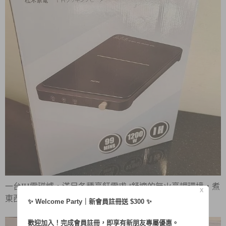
IH
!
一台
電磁爐，滿足各種烹飪需求
舒適的無火烹調環境，煮
X
~
東西不再搞到滿頭大汗
✨ Welcome Party｜新會員註冊送 $300 ✨
歡迎加入！完成會員註冊，即享有新朋友專屬優惠。