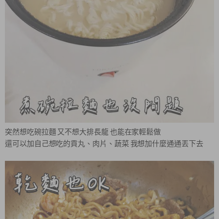
突然想吃碗拉麵 又不想大排長龍 也能在家輕鬆做
還可以加自己想吃的貢丸、肉片、蔬菜 我想加什麼通通丟下去