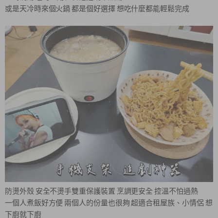
或是天冷時來個火鍋 都是個好選擇 想吃什麼都能輕鬆完成
防燙外殼 安全不燙手雙重保護裝置 烹調更安全 控溫不怕過熱
一個人煮飯好方便 兩個人的份量也很夠 超適合租屋族、小情侶 想
下廚就下廚