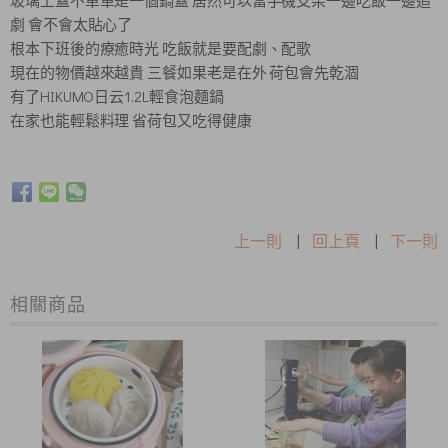
玻璃上蓋不單單是一個鍋蓋 居然可以當手機支架一邊吃飯一邊追
劇 會不會太貼心了
根本下班後的療癒時光 吃飯就是要配劇、配歌
現在的物價越來越貴 三餐如果老是在外 荷包會先乾涸
有了HIKUMO日云1.2L輕食泡麵鍋
在家也能輕鬆料理 省荷包又吃得健康
上一則
|
回上頁
|
下一則
相關商品