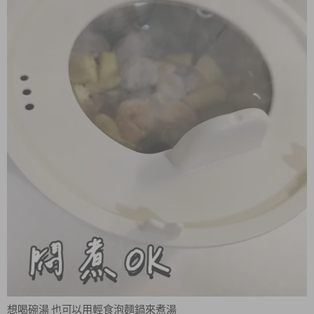
想喝碗湯 也可以用輕食泡麵鍋來煮湯