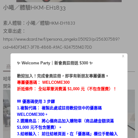
小曦／體驗HKM-EH1833
素人體驗：
小曦
／體驗HKM-EH1833
文章出處：
https://www.dcard.tw/f/persona_angela.050123/p/256307589?
cid=44DF34E7-3F78-4868-A1AC-92475514D7DD
X
✨ Welcome Party｜新會員註冊送 $300 ✨
商品內容
商品討論
歡迎加入！完成會員註冊，即享有新朋友專屬優惠。
哈囉 大家好 我是太陽的女子
專屬優惠碼：
WELCOME300
開箱HIKUMO日云1.2L輕食泡麵鍋
折抵條件： 全站單筆消費滿 $1,000 元（不包含運費）！
✉︎
優惠碼使用 3 步驟
1.複製代碼： 複製此處或註冊歡迎信中的優惠碼
WELCOME300。
2.選購商品： 將心儀商品加入購物車（商品總金額須滿
$1,000 元不包含運費）。
3.結帳輸入： 前往結帳頁面，在「
優惠碼
」欄位手動輸入