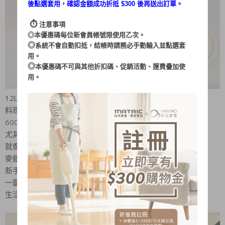
後點選套用，確認金額成功折抵 $300 後再送出訂單。
⏱︎
注意事項
◎本優惠碼每位新會員帳號限使用乙次。
◎
系統不會自動扣抵，結帳時請務必手動輸入並點選套
用。
◎
本優惠碼不可與其他折扣碼、促銷活動、運費疊加使
用。
1.2L的大口徑 韓國大塊泡麵也放得進去
料理可以更多元 一鍋搞定好多料理
600W大火力 快速煮食不怕餓肚子
尤其是不耐餓的人
就像我不能接受餓肚子會很煩躁
麥飯石不沾塗層 不沾黏更好清潔 不沾鍋設計
新手就不怕火侯控制不好燒焦啦
一鍵開關就啟動 簡單好操作
生活小白也可以自己料理