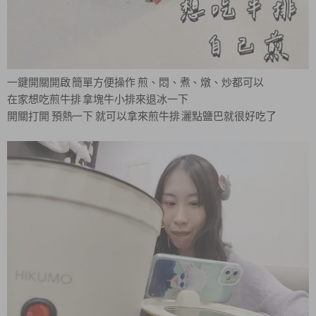
一鍵開關開啟 簡單方便操作 煎、悶、煮、燉、炒都可以
在家想吃煎牛排 拿塊牛小排來退冰一下
開關打開 預熱一下 就可以拿來煎牛排 灑點鹽巴就很好吃了