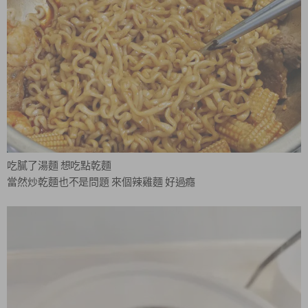
吃膩了湯麵 想吃點乾麵
當然炒乾麵也不是問題 來個辣雞麵 好過癮