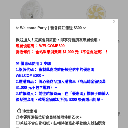
X
✨ Welcome Party｜新會員註冊送 $300 ✨
歡迎加入！完成會員註冊，即享有新朋友專屬優惠。
【停售】7吋大風量靜音循
【停售】松木 Macaron馬
環扇 MG-AF
卡龍12吋
專屬優惠碼：
WELCOME300
990
2,690
折抵條件： 全站單筆消費滿 $1,000 元（不包含運費）！
$
$
✉︎
優惠碼使用 3 步驟
1.複製代碼： 複製此處或註冊歡迎信中的優惠碼
WELCOME300。
2.選購商品： 將心儀商品加入購物車（商品總金額須滿
$1,000 元不包含運費）。
3.結帳輸入： 前往結帳頁面，在「
優惠碼
」欄位手動輸入
後點選套用，確認金額成功折抵 $300 後再送出訂單。
⏱︎
注意事項
【停售】松木夏日清新渦
【停售】9吋強力對流循環
◎本優惠碼每位新會員帳號限使用乙次。
流扇 MG-AF0
扇 MG-AF0
◎
系統不會自動扣抵，結帳時請務必手動輸入並點選套
1,280
1,690
$
$