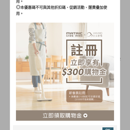
用。
◎
本優惠碼不可與其他折扣碼、促銷活動、運費疊加使
用。
【停售】Magic 魔幻紅8吋
【停售】Magic 魔幻紅12
金屬扇 M
吋金屬扇
1,680
2,680
$
$