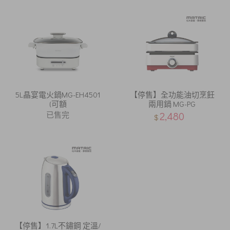
5L晶宴電火鍋MG-EH4501
【停售】全功能油切烹飪
(可額
兩用鍋 MG-PG
已售完
2,480
$
【停售】1.7L不鏽鋼 定溫/