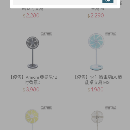
OK
【停售】Magic 魔幻紅金
【停售】Breeze 10吋金屬
屬12吋立扇
桌扇 M
2,280
2,290
$
$
【停售】Armani 亞曼尼12
【停售】14吋微電腦DC節
吋香氛D
能桌立扇 MG
3,980
1,980
$
$