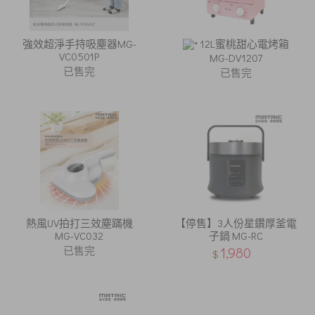
強效超淨手持吸塵器MG-
12L蜜桃甜心電烤箱
VC0501P
MG-DV1207
已售完
已售完
熱風UV拍打三效塵蹣機
【停售】3人份星鑽厚釜電
MG-VC032
子鍋 MG-RC
已售完
1,980
$