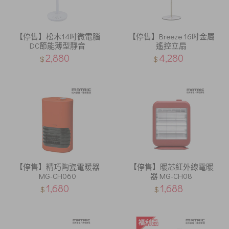
【停售】松木14吋微電腦
【停售】Breeze 16吋金屬
DC節能薄型靜音
遙控立扇
2,880
4,280
$
$
【停售】精巧陶瓷電暖器
【停售】暖芯紅外線電暖
MG-CH060
器 MG-CH08
1,680
1,688
$
$