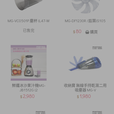
MG-VC0501P 塵杯 (L47-W
MG-DF1230R /扇葉(S105
已售完
80
$
購買
鮮纖冰沙果汁機MG-
收納寶 無線手持乾濕二用
JB1512G (2
吸塵器 MG-V
2,980
1,980
$
$