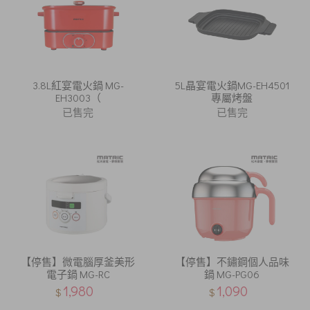
3.8L紅宴電火鍋 MG-
5L晶宴電火鍋MG-EH4501
EH3003（
專屬烤盤
已售完
已售完
【停售】微電腦厚釜美形
【停售】不鏽鋼個人品味
電子鍋 MG-RC
鍋 MG-PG06
1,980
1,090
$
$