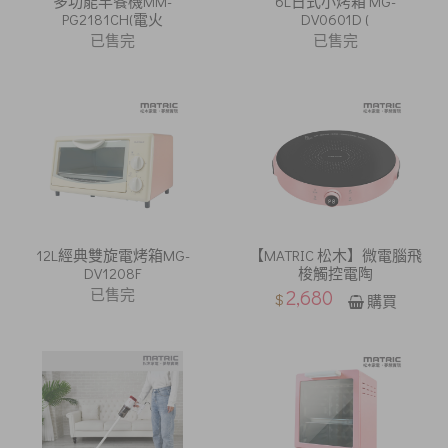
多功能早餐機MM-
6L日式小烤箱 MG-
PG2181CH(電火
DV0601D (
已售完
已售完
12L經典雙旋電烤箱MG-
【MATRIC 松木】微電腦飛
DV1208F
梭觸控電陶
已售完
2,680
$
購買